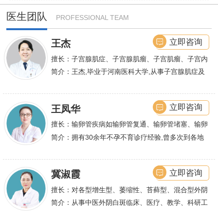
医生团队
PROFESSIONAL TEAM
立即咨询
王杰
擅长：子宫腺肌症、子宫腺肌瘤、子宫肌瘤、子宫内
膜异位症等,长年致力于妇科微创手术及显微妇科手
简介：王杰,毕业于河南医科大学,从事子宫腺肌症及
术保宫解除子宫腺肌症、子宫肌瘤等妇科大病,技术
不孕诊疗及研究数十年,撰写发表全国性学术论文十
娴熟.对开展各类微创手术解除不孕不育、石女、输
余篇.对宫、腹腔
立即咨询
王凤华
卵管堵塞、输卵管复通、输卵管粘连等女性输卵管性
不孕及子宫性不孕、多囊卵巢等都有丰富诊疗经验
擅长：输卵管疾病如输卵管复通、输卵管堵塞、输卵
管积水、输卵管粘连；盆腔粘连、宫腔粘连、多囊卵
简介：拥有30余年不孕不育诊疗经验,曾多次到各地
巢综合症、石女
大型三甲医院进行学术交流、进修,对不孕不育有着
丰富的诊疗经验,
立即咨询
冀淑霞
擅长：对各型增生型、萎缩性、苔藓型、混合型外阴
白斑的诊治
简介：从事中医外阴白斑临床、医疗、教学、科研工
作,多年来在临床上一直兢兢业业,在学术研究上一直