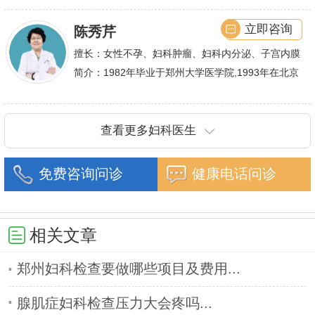
潜心钻研,经过
立即咨询
陈秀芹
擅长：女性不孕、妇科肿瘤、妇科内分泌、子宫内膜
异位症、多囊卵巢等疾病的诊治,宫腹腔镜手术,盆底
简介：1982年毕业于郑州大学医学院,1993年在北京
重建技术等
协和医院进修一年.现任河南省医师协会委员,河南省
抗癌协会常务委
查看更多妇科医生
免费咨询问诊
健康电话问诊
相关文章
郑州妇科检查要做哪些项目及费用...
腺肌症妇科检查压力大会疼吗...