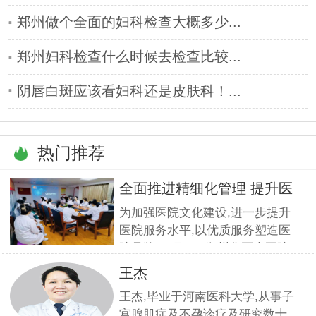
郑州做个全面的妇科检查大概多少...
郑州妇科检查什么时候去检查比较...
阴唇白斑应该看妇科还是皮肤科！...
热门推荐
全面推进精细化管理 提升医
疗服
为加强医院文化建设,进一步提升
医院服务水平,以优质服务塑造医
院品牌,11月5日,郑州华医大医院
组织全员开展优质服务提升培训.
王杰
本期培训邀请到职业素养与服务设
王杰,毕业于河南医科大学,从事子
计专家
宫腺肌症及不孕诊疗及研究数十