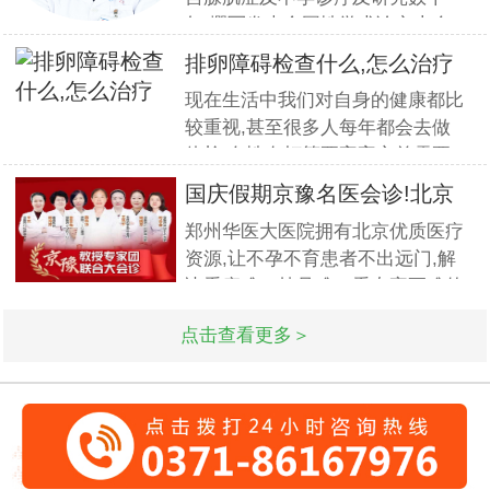
年,撰写发表全国性学术论文十余
篇.对宫、腹腔镜等微创高科技技
排卵障碍检查什么,怎么治疗
术诊治子宫腺肌症、石女、子宫肌
现在生活中我们对自身的健康都比
瘤、女性不孕等妇科疑难杂症有一
较重视,甚至很多人每年都会去做
套成熟完整的方案,深得患者好评!
体检.女性在打算要宝宝之前需要
到医院做孕前检查,这样才能更好
国庆假期京豫名医会诊!北京
的保证怀孕的诊疗率.有患者想了
不孕
郑州华医大医院拥有北京优质医疗
解排卵障碍检查什么?怎么治疗?我
资源,让不孕不育患者不出远门,解
们来一起了解下. 排卵障碍检查什
决看病难、挂号难、看专家更难的
么?下面由郑州华医大医院不孕不
问题.此次国庆期间(10月1日-3日)
点击查看更多＞
北京专家将与郑州华医大医院名医
强强联合,发挥医疗资源优势,多对
一精细会诊,为不孕不育家庭带来
生