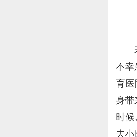
若不
不幸
育医
身带
时候
去小