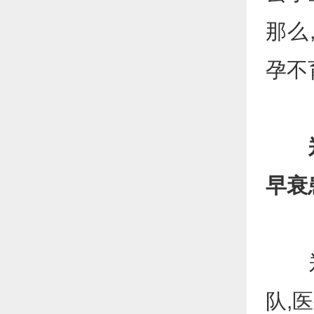
那么
孕不
早衰
郑州
队,