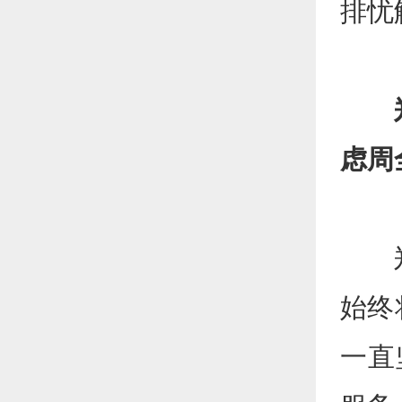
排忧
虑周
郑州
始终
一直