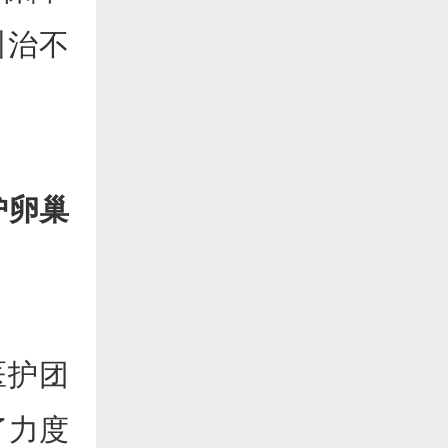
州治不
护卵巢
医护团
了力度