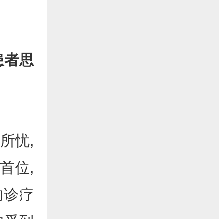
患者思
所忧,
首位,
的诊疗