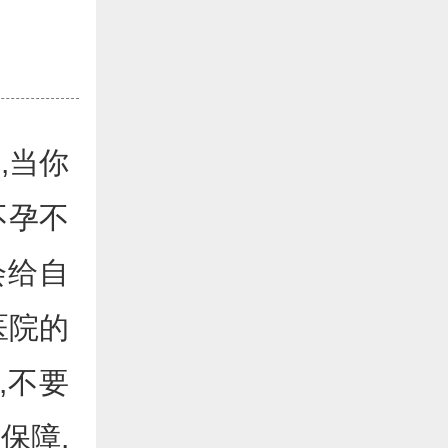
,当你
不孕不
会给自
医院的
,不要
保障.