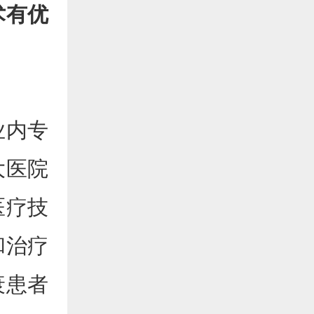
术有优
业内专
大医院
医疗技
和治疗
衰患者