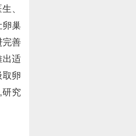
医生、
让卵巢
进完善
推出适
汲取卵
,研究