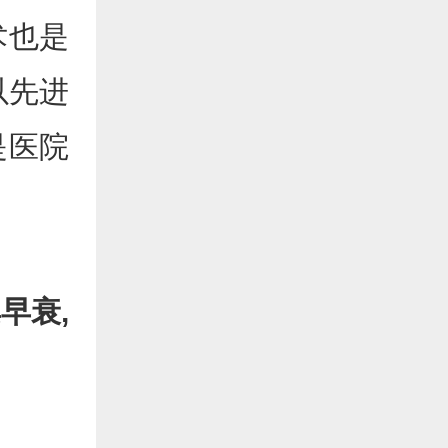
术也是
以先进
是医院
早衰,