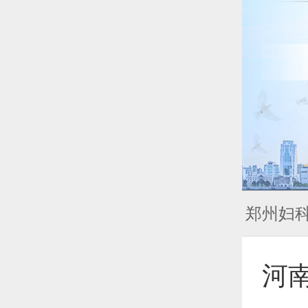
郑州妇
河