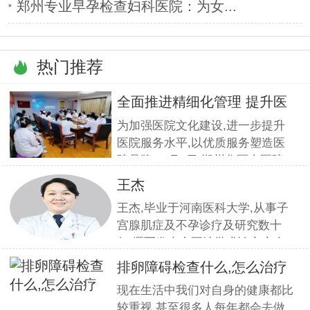
郑州专业早孕检查妇科医院：为女...
热门推荐
全面推进精细化管理 提升医
疗服
为加强医院文化建设,进一步提升
医院服务水平,以优质服务塑造医
院品牌,11月5日,郑州华医大医院
组织全员开展优质服务提升培训.
王杰
本期培训邀请到职业素养与服务设
王杰,毕业于河南医科大学,从事子
计专家
宫腺肌症及不孕诊疗及研究数十
年,撰写发表全国性学术论文十余
篇.对宫、腹腔镜等微创高科技技
排卵障碍检查什么,怎么治疗
术诊治子宫腺肌症、石女、子宫肌
现在生活中我们对自身的健康都比
瘤、女性不孕等妇科疑难杂症有一
较重视,甚至很多人每年都会去做