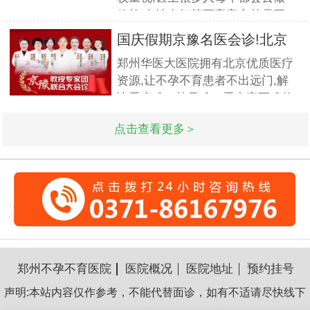
套成熟完整的方案,深得患者好评!
体检.女性在打算要宝宝之前需要
到医院做孕前检查,这样才能更好
国庆假期京豫名医会诊!北京
的保证怀孕的诊疗率.有患者想了
不孕
郑州华医大医院拥有北京优质医疗
解排卵障碍检查什么?怎么治疗?我
资源,让不孕不育患者不出远门,解
们来一起了解下. 排卵障碍检查什
决看病难、挂号难、看专家更难的
么?下面由郑州华医大医院不孕不
问题.此次国庆期间(10月1日-3日)
点击查看更多＞
北京专家将与郑州华医大医院名医
强强联合,发挥医疗资源优势,多对
一精细会诊,为不孕不育家庭带来
生
郑州不孕不育医院
医院概况
医院地址
预约挂号
声明:本站内容仅作参考，不能代替面诊，如有不适请尽快线下