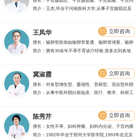
擅长：子宫腺肌症、子宫腺肌瘤、子宫肌瘤、子宫内
膜异位症等,长年致力于妇科微创手术及显微妇科手
简介：王杰,毕业于河南医科大学,从事子宫腺肌症及
术保宫解除子宫腺肌症、子宫肌瘤等妇科大病,技术
不孕诊疗及研究数十年,撰写发表全国性学术论文十
娴熟.对开展各类微创手术解除不孕不育、石女、输
余篇.对宫、腹腔
立即咨询
王凤华
卵管堵塞、输卵管复通、输卵管粘连等女性输卵管性
不孕及子宫性不孕、多囊卵巢等都有丰富诊疗经验
擅长：输卵管疾病如输卵管复通、输卵管堵塞、输卵
管积水、输卵管粘连；盆腔粘连、宫腔粘连、多囊卵
简介：拥有30余年不孕不育诊疗经验,曾多次到各地
巢综合症、石女
大型三甲医院进行学术交流、进修,对不孕不育有着
丰富的诊疗经验,
立即咨询
冀淑霞
擅长：对各型增生型、萎缩性、苔藓型、混合型外阴
白斑的诊治
简介：从事中医外阴白斑临床、医疗、教学、科研工
作,多年来在临床上一直兢兢业业,在学术研究上一直
潜心钻研,经过
立即咨询
陈秀芹
擅长：女性不孕、妇科肿瘤、妇科内分泌、子宫内膜
异位症、多囊卵巢等疾病的诊治,宫腹腔镜手术,盆底
简介：1982年毕业于郑州大学医学院,1993年在北京