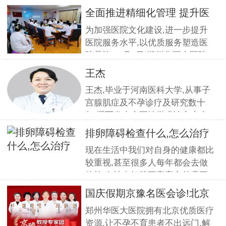
全面推进精细化管理 提升医
疗服
为加强医院文化建设,进一步提升
医院服务水平,以优质服务塑造医
院品牌,11月5日,郑州华医大医院
组织全员开展优质服务提升培训.
王杰
本期培训邀请到职业素养与服务设
王杰,毕业于河南医科大学,从事子
计专家
宫腺肌症及不孕诊疗及研究数十
年,撰写发表全国性学术论文十余
篇.对宫、腹腔镜等微创高科技技
排卵障碍检查什么,怎么治疗
术诊治子宫腺肌症、石女、子宫肌
现在生活中我们对自身的健康都比
瘤、女性不孕等妇科疑难杂症有一
较重视,甚至很多人每年都会去做
套成熟完整的方案,深得患者好评!
体检.女性在打算要宝宝之前需要
到医院做孕前检查,这样才能更好
国庆假期京豫名医会诊!北京
的保证怀孕的诊疗率.有患者想了
不孕
郑州华医大医院拥有北京优质医疗
解排卵障碍检查什么?怎么治疗?我
资源,让不孕不育患者不出远门,解
们来一起了解下. 排卵障碍检查什