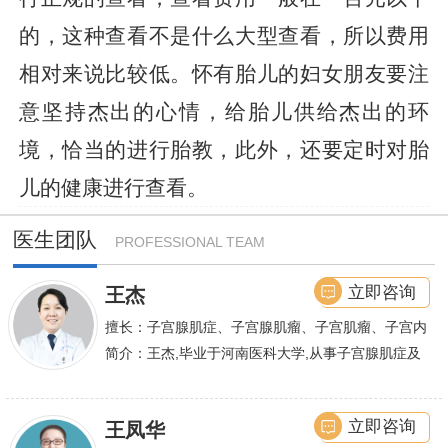
的，这种查看不是什么大型查看，所以费用
相对来说比较低。怀有胎儿的妇女朋友要注
意坚持杰出的心情，给胎儿供给杰出的环
境，恰当的进行胎教，此外，还要定时对胎
儿的健康进行查看。
医生团队
PROFESSIONAL TEAM
立即咨询
王杰
擅长：子宫腺肌症、子宫腺肌瘤、子宫肌瘤、子宫内
膜异位症等,长年致力于妇科微创手术及显微妇科手
简介：王杰,毕业于河南医科大学,从事子宫腺肌症及
术保宫解除子宫腺肌症、子宫肌瘤等妇科大病,技术
不孕诊疗及研究数十年,撰写发表全国性学术论文十
娴熟.对开展各类微创手术解除不孕不育、石女、输
余篇.对宫、腹腔
立即咨询
王凤华
卵管堵塞、输卵管复通、输卵管粘连等女性输卵管性