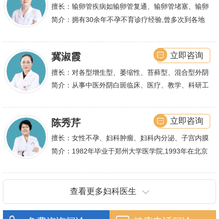
不孕及子宫性不孕、多囊卵巢等都有丰富诊疗经验
擅长：输卵管疾病如输卵管复通、输卵管堵塞、输卵
管积水、输卵管粘连；盆腔粘连、宫腔粘连、多囊卵
简介：拥有30余年不孕不育诊疗经验,曾多次到各地
巢综合症、石女
大型三甲医院进行学术交流、进修,对不孕不育有着
丰富的诊疗经验,
立即咨询
冀淑霞
擅长：对各型增生型、萎缩性、苔藓型、混合型外阴
白斑的诊治
简介：从事中医外阴白斑临床、医疗、教学、科研工
作,多年来在临床上一直兢兢业业,在学术研究上一直
潜心钻研,经过
立即咨询
陈秀芹
擅长：女性不孕、妇科肿瘤、妇科内分泌、子宫内膜
异位症、多囊卵巢等疾病的诊治,宫腹腔镜手术,盆底
简介：1982年毕业于郑州大学医学院,1993年在北京
重建技术等
协和医院进修一年.现任河南省医师协会委员,河南省
抗癌协会常务委
查看更多妇科医生