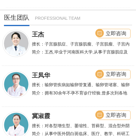
医生团队
PROFESSIONAL TEAM
立即咨询
王杰
擅长：子宫腺肌症、子宫腺肌瘤、子宫肌瘤、子宫内
膜异位症等,长年致力于妇科微创手术及显微妇科手
简介：王杰,毕业于河南医科大学,从事子宫腺肌症及
术保宫解除子宫腺肌症、子宫肌瘤等妇科大病,技术
不孕诊疗及研究数十年,撰写发表全国性学术论文十
娴熟.对开展各类微创手术解除不孕不育、石女、输
余篇.对宫、腹腔
立即咨询
王凤华
卵管堵塞、输卵管复通、输卵管粘连等女性输卵管性
不孕及子宫性不孕、多囊卵巢等都有丰富诊疗经验
擅长：输卵管疾病如输卵管复通、输卵管堵塞、输卵
管积水、输卵管粘连；盆腔粘连、宫腔粘连、多囊卵
简介：拥有30余年不孕不育诊疗经验,曾多次到各地
巢综合症、石女
大型三甲医院进行学术交流、进修,对不孕不育有着
丰富的诊疗经验,
立即咨询
冀淑霞
擅长：对各型增生型、萎缩性、苔藓型、混合型外阴
白斑的诊治
简介：从事中医外阴白斑临床、医疗、教学、科研工