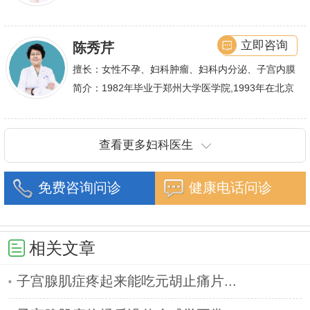
作,多年来在临床上一直兢兢业业,在学术研究上一直
潜心钻研,经过
立即咨询
陈秀芹
擅长：女性不孕、妇科肿瘤、妇科内分泌、子宫内膜
异位症、多囊卵巢等疾病的诊治,宫腹腔镜手术,盆底
简介：1982年毕业于郑州大学医学院,1993年在北京
重建技术等
协和医院进修一年.现任河南省医师协会委员,河南省
抗癌协会常务委
查看更多妇科医生
免费咨询问诊
健康电话问诊
相关文章
子宫腺肌症疼起来能吃元胡止痛片...