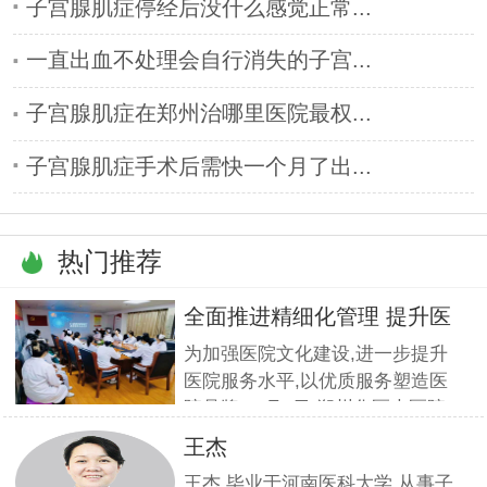
子宫腺肌症停经后没什么感觉正常...
一直出血不处理会自行消失的子宫...
子宫腺肌症在郑州治哪里医院最权...
子宫腺肌症手术后需快一个月了出...
热门推荐
全面推进精细化管理 提升医
疗服
为加强医院文化建设,进一步提升
医院服务水平,以优质服务塑造医
院品牌,11月5日,郑州华医大医院
组织全员开展优质服务提升培训.
王杰
本期培训邀请到职业素养与服务设
王杰,毕业于河南医科大学,从事子