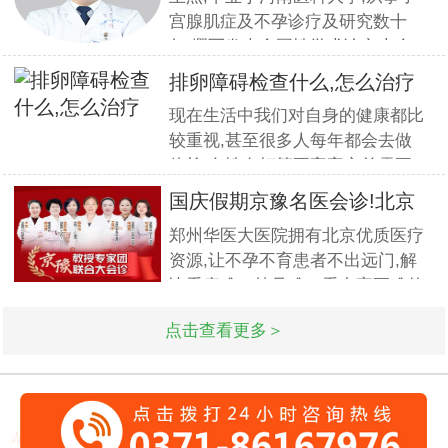
计专家
宫腺肌症及不孕诊疗及研究数十
年,撰写发表全国性学术论文十余
篇.对宫、腹腔镜等微创高科技技
排卵障碍检查什么,怎么治疗
术诊治子宫腺肌症、石女、子宫肌
现在生活中我们对自身的健康都比
瘤、女性不孕等妇科疑难杂症有一
较重视,甚至很多人每年都会去做
套成熟完整的方案,深得患者好评!
体检.女性在打算要宝宝之前需要
到医院做孕前检查,这样才能更好
国庆假期京豫名医会诊!北京
的保证怀孕的诊疗率.有患者想了
不孕
郑州华医大医院拥有北京优质医疗
解排卵障碍检查什么?怎么治疗?我
资源,让不孕不育患者不出远门,解
们来一起了解下. 排卵障碍检查什
决看病难、挂号难、看专家更难的
么?下面由郑州华医大医院不孕不
问题.此次国庆期间(10月1日-3日)
点击查看更多＞
北京专家将与郑州华医大医院名医
强强联合,发挥医疗资源优势,多对
一精细会诊,为不孕不育家庭带来
生