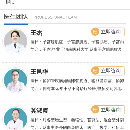
病。
医生团队
PROFESSIONAL TEAM
立即咨询
王杰
擅长：子宫腺肌症、子宫腺肌瘤、子宫肌瘤、子宫内
膜异位症等,长年致力于妇科微创手术及显微妇科手
简介：王杰,毕业于河南医科大学,从事子宫腺肌症及
术保宫解除子宫腺肌症、子宫肌瘤等妇科大病,技术
不孕诊疗及研究数十年,撰写发表全国性学术论文十
娴熟.对开展各类微创手术解除不孕不育、石女、输
余篇.对宫、腹腔
立即咨询
王凤华
卵管堵塞、输卵管复通、输卵管粘连等女性输卵管性
不孕及子宫性不孕、多囊卵巢等都有丰富诊疗经验
擅长：输卵管疾病如输卵管复通、输卵管堵塞、输卵
管积水、输卵管粘连；盆腔粘连、宫腔粘连、多囊卵
简介：拥有30余年不孕不育诊疗经验,曾多次到各地
巢综合症、石女
大型三甲医院进行学术交流、进修,对不孕不育有着
丰富的诊疗经验,
立即咨询
冀淑霞
擅长：对各型增生型、萎缩性、苔藓型、混合型外阴
白斑的诊治
简介：从事中医外阴白斑临床、医疗、教学、科研工