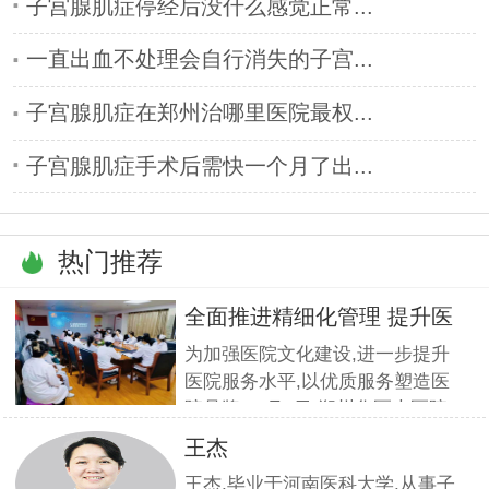
子宫腺肌症停经后没什么感觉正常...
一直出血不处理会自行消失的子宫...
子宫腺肌症在郑州治哪里医院最权...
子宫腺肌症手术后需快一个月了出...
热门推荐
全面推进精细化管理 提升医
疗服
为加强医院文化建设,进一步提升
医院服务水平,以优质服务塑造医
院品牌,11月5日,郑州华医大医院
组织全员开展优质服务提升培训.
王杰
本期培训邀请到职业素养与服务设
王杰,毕业于河南医科大学,从事子