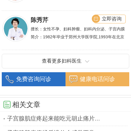
作,多年来在临床上一直兢兢业业,在学术研究上一直
潜心钻研,经过
立即咨询
陈秀芹
擅长：女性不孕、妇科肿瘤、妇科内分泌、子宫内膜
异位症、多囊卵巢等疾病的诊治,宫腹腔镜手术,盆底
简介：1982年毕业于郑州大学医学院,1993年在北京
重建技术等
协和医院进修一年.现任河南省医师协会委员,河南省
抗癌协会常务委
查看更多妇科医生
免费咨询问诊
健康电话问诊
相关文章
子宫腺肌症疼起来能吃元胡止痛片...