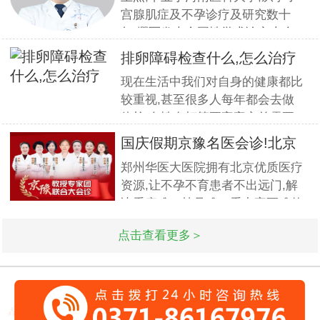
计专家
宫腺肌症及不孕诊疗及研究数十
年,撰写发表全国性学术论文十余
篇.对宫、腹腔镜等微创高科技技
排卵障碍检查什么,怎么治疗
术诊治子宫腺肌症、石女、子宫肌
现在生活中我们对自身的健康都比
瘤、女性不孕等妇科疑难杂症有一
较重视,甚至很多人每年都会去做
套成熟完整的方案,深得患者好评!
体检.女性在打算要宝宝之前需要
到医院做孕前检查,这样才能更好
国庆假期京豫名医会诊!北京
的保证怀孕的诊疗率.有患者想了
不孕
郑州华医大医院拥有北京优质医疗
解排卵障碍检查什么?怎么治疗?我
资源,让不孕不育患者不出远门,解
们来一起了解下. 排卵障碍检查什
决看病难、挂号难、看专家更难的
么?下面由郑州华医大医院不孕不
问题.此次国庆期间(10月1日-3日)
点击查看更多＞
北京专家将与郑州华医大医院名医
强强联合,发挥医疗资源优势,多对
一精细会诊,为不孕不育家庭带来
生