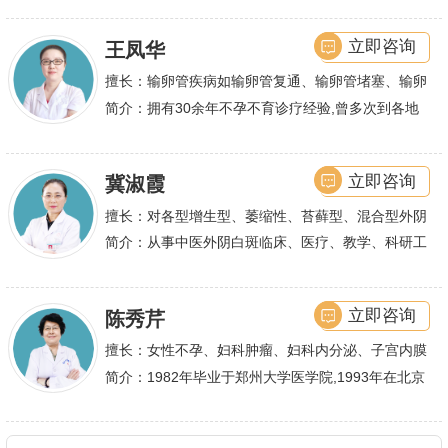
娴熟.对开展各类微创手术解除不孕不育、石女、输
余篇.对宫、腹腔
立即咨询
王凤华
卵管堵塞、输卵管复通、输卵管粘连等女性输卵管性
不孕及子宫性不孕、多囊卵巢等都有丰富诊疗经验
擅长：输卵管疾病如输卵管复通、输卵管堵塞、输卵
管积水、输卵管粘连；盆腔粘连、宫腔粘连、多囊卵
简介：拥有30余年不孕不育诊疗经验,曾多次到各地
巢综合症、石女
大型三甲医院进行学术交流、进修,对不孕不育有着
丰富的诊疗经验,
立即咨询
冀淑霞
擅长：对各型增生型、萎缩性、苔藓型、混合型外阴
白斑的诊治
简介：从事中医外阴白斑临床、医疗、教学、科研工
作,多年来在临床上一直兢兢业业,在学术研究上一直
潜心钻研,经过
立即咨询
陈秀芹
擅长：女性不孕、妇科肿瘤、妇科内分泌、子宫内膜
异位症、多囊卵巢等疾病的诊治,宫腹腔镜手术,盆底
简介：1982年毕业于郑州大学医学院,1993年在北京
重建技术等
协和医院进修一年.现任河南省医师协会委员,河南省
抗癌协会常务委