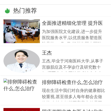
热门推荐
全面推进精细化管理 提升医
疗服
为加强医院文化建设,进一步提升
医院服务水平,以优质服务塑造医
院品牌,11月5日,郑州华医大医院
组织全员开展优质服务提升培训.
王杰
本期培训邀请到职业素养与服务设
王杰,毕业于河南医科大学,从事子
计专家
宫腺肌症及不孕诊疗及研究数十
年,撰写发表全国性学术论文十余
篇.对宫、腹腔镜等微创高科技技
排卵障碍检查什么,怎么治疗
术诊治子宫腺肌症、石女、子宫肌
现在生活中我们对自身的健康都比
瘤、女性不孕等妇科疑难杂症有一
较重视,甚至很多人每年都会去做
套成熟完整的方案,深得患者好评!
体检.女性在打算要宝宝之前需要
到医院做孕前检查,这样才能更好