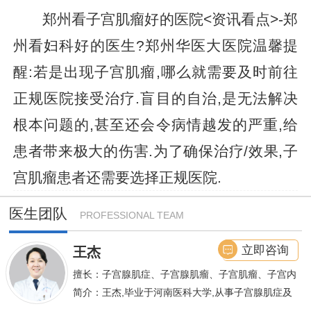
郑州看子宫肌瘤好的医院<资讯看点>-郑
州看妇科好的医生?郑州华医大医院温馨提
醒:若是出现子宫肌瘤,哪么就需要及时前往
正规医院接受治疗.盲目的自治,是无法解决
根本问题的,甚至还会令病情越发的严重,给
患者带来极大的伤害.为了确保治疗/效果,子
宫肌瘤患者还需要选择正规医院.
医生团队
PROFESSIONAL TEAM
立即咨询
王杰
擅长：子宫腺肌症、子宫腺肌瘤、子宫肌瘤、子宫内
膜异位症等,长年致力于妇科微创手术及显微妇科手
简介：王杰,毕业于河南医科大学,从事子宫腺肌症及
术保宫解除子宫腺肌症、子宫肌瘤等妇科大病,技术
不孕诊疗及研究数十年,撰写发表全国性学术论文十