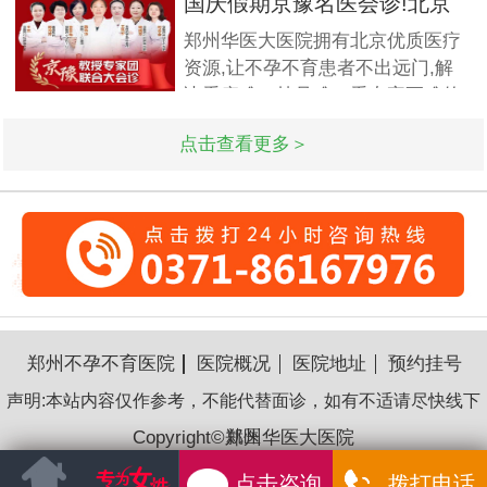
国庆假期京豫名医会诊!北京
的保证怀孕的诊疗率.有患者想了
不孕
郑州华医大医院拥有北京优质医疗
解排卵障碍检查什么?怎么治疗?我
资源,让不孕不育患者不出远门,解
们来一起了解下. 排卵障碍检查什
决看病难、挂号难、看专家更难的
么?下面由郑州华医大医院不孕不
问题.此次国庆期间(10月1日-3日)
点击查看更多＞
北京专家将与郑州华医大医院名医
强强联合,发挥医疗资源优势,多对
一精细会诊,为不孕不育家庭带来
生
郑州不孕不育医院
医院概况
医院地址
预约挂号
声明:本站内容仅作参考，不能代替面诊，如有不适请尽快线下
Copyright©郑州华医大医院
就医
豫ICP备16018176号-35
7
点击咨询
拨打电话