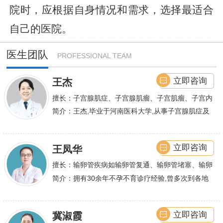
院时，应根据自身情况和需求，选择最适合
自己的医院。
医生团队
PROFESSIONAL TEAM
立即咨询
王杰
擅长：子宫腺肌症、子宫腺肌瘤、子宫肌瘤、子宫内
膜异位症等,长年致力于妇科微创手术及显微妇科手
简介：王杰,毕业于河南医科大学,从事子宫腺肌症及
术保宫解除子宫腺肌症、子宫肌瘤等妇科大病,技术
不孕诊疗及研究数十年,撰写发表全国性学术论文十
娴熟.对开展各类微创手术解除不孕不育、石女、输
余篇.对宫、腹腔
立即咨询
王凤华
卵管堵塞、输卵管复通、输卵管粘连等女性输卵管性
不孕及子宫性不孕、多囊卵巢等都有丰富诊疗经验
擅长：输卵管疾病如输卵管复通、输卵管堵塞、输卵
管积水、输卵管粘连；盆腔粘连、宫腔粘连、多囊卵
简介：拥有30余年不孕不育诊疗经验,曾多次到各地
巢综合症、石女
大型三甲医院进行学术交流、进修,对不孕不育有着
丰富的诊疗经验,
立即咨询
冀淑霞