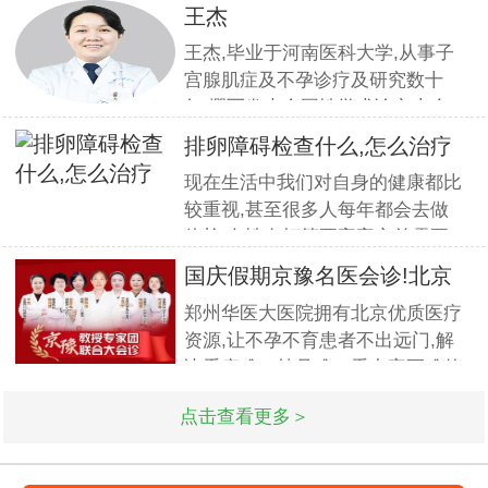
组织全员开展优质服务提升培训.
王杰
本期培训邀请到职业素养与服务设
王杰,毕业于河南医科大学,从事子
计专家
宫腺肌症及不孕诊疗及研究数十
年,撰写发表全国性学术论文十余
篇.对宫、腹腔镜等微创高科技技
排卵障碍检查什么,怎么治疗
术诊治子宫腺肌症、石女、子宫肌
现在生活中我们对自身的健康都比
瘤、女性不孕等妇科疑难杂症有一
较重视,甚至很多人每年都会去做
套成熟完整的方案,深得患者好评!
体检.女性在打算要宝宝之前需要
到医院做孕前检查,这样才能更好
国庆假期京豫名医会诊!北京
的保证怀孕的诊疗率.有患者想了
不孕
郑州华医大医院拥有北京优质医疗
解排卵障碍检查什么?怎么治疗?我
资源,让不孕不育患者不出远门,解
们来一起了解下. 排卵障碍检查什
决看病难、挂号难、看专家更难的
么?下面由郑州华医大医院不孕不
问题.此次国庆期间(10月1日-3日)
点击查看更多＞
北京专家将与郑州华医大医院名医
强强联合,发挥医疗资源优势,多对
一精细会诊,为不孕不育家庭带来