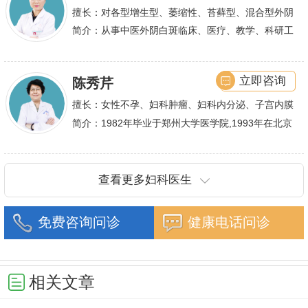
擅长：对各型增生型、萎缩性、苔藓型、混合型外阴
白斑的诊治
简介：从事中医外阴白斑临床、医疗、教学、科研工
作,多年来在临床上一直兢兢业业,在学术研究上一直
潜心钻研,经过
立即咨询
陈秀芹
擅长：女性不孕、妇科肿瘤、妇科内分泌、子宫内膜
异位症、多囊卵巢等疾病的诊治,宫腹腔镜手术,盆底
简介：1982年毕业于郑州大学医学院,1993年在北京
重建技术等
协和医院进修一年.现任河南省医师协会委员,河南省
抗癌协会常务委
查看更多妇科医生
免费咨询问诊
健康电话问诊
相关文章