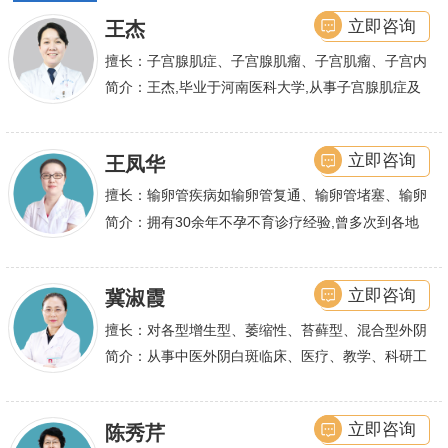
立即咨询
王杰
擅长：子宫腺肌症、子宫腺肌瘤、子宫肌瘤、子宫内
膜异位症等,长年致力于妇科微创手术及显微妇科手
简介：王杰,毕业于河南医科大学,从事子宫腺肌症及
术保宫解除子宫腺肌症、子宫肌瘤等妇科大病,技术
不孕诊疗及研究数十年,撰写发表全国性学术论文十
娴熟.对开展各类微创手术解除不孕不育、石女、输
余篇.对宫、腹腔
立即咨询
王凤华
卵管堵塞、输卵管复通、输卵管粘连等女性输卵管性
不孕及子宫性不孕、多囊卵巢等都有丰富诊疗经验
擅长：输卵管疾病如输卵管复通、输卵管堵塞、输卵
管积水、输卵管粘连；盆腔粘连、宫腔粘连、多囊卵
简介：拥有30余年不孕不育诊疗经验,曾多次到各地
巢综合症、石女
大型三甲医院进行学术交流、进修,对不孕不育有着
丰富的诊疗经验,
立即咨询
冀淑霞
擅长：对各型增生型、萎缩性、苔藓型、混合型外阴
白斑的诊治
简介：从事中医外阴白斑临床、医疗、教学、科研工
作,多年来在临床上一直兢兢业业,在学术研究上一直
潜心钻研,经过
立即咨询
陈秀芹