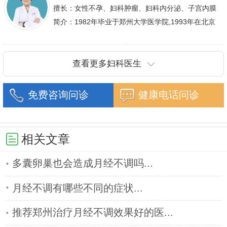
擅长：女性不孕、妇科肿瘤、妇科内分泌、子宫内膜
异位症、多囊卵巢等疾病的诊治,宫腹腔镜手术,盆底
简介：1982年毕业于郑州大学医学院,1993年在北京
重建技术等
协和医院进修一年.现任河南省医师协会委员,河南省
抗癌协会常务委
查看更多妇科医生
免费咨询问诊
健康电话问诊
相关文章
多囊卵巢也会造成月经不调吗...
月经不调有哪些不同的症状...
推荐郑州治疗月经不调效果好的医...