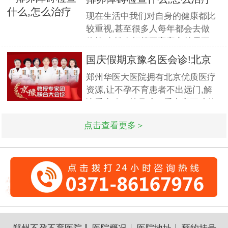
术诊治子宫腺肌症、石女、子宫肌
现在生活中我们对自身的健康都比
瘤、女性不孕等妇科疑难杂症有一
较重视,甚至很多人每年都会去做
套成熟完整的方案,深得患者好评!
体检.女性在打算要宝宝之前需要
到医院做孕前检查,这样才能更好
国庆假期京豫名医会诊!北京
的保证怀孕的诊疗率.有患者想了
不孕
郑州华医大医院拥有北京优质医疗
解排卵障碍检查什么?怎么治疗?我
资源,让不孕不育患者不出远门,解
们来一起了解下. 排卵障碍检查什
决看病难、挂号难、看专家更难的
么?下面由郑州华医大医院不孕不
问题.此次国庆期间(10月1日-3日)
点击查看更多＞
北京专家将与郑州华医大医院名医
强强联合,发挥医疗资源优势,多对
一精细会诊,为不孕不育家庭带来
生