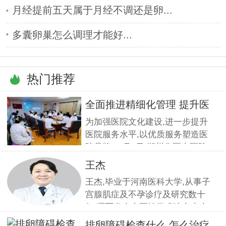
月经提前五天属于月经不调还是卵...
多囊卵巢怎么调理才能好...
热门推荐
全面推进精细化管理 提升医
疗服
为加强医院文化建设,进一步提升
医院服务水平,以优质服务塑造医
院品牌,11月5日,郑州华医大医院
组织全员开展优质服务提升培训.
王杰
本期培训邀请到职业素养与服务设
王杰,毕业于河南医科大学,从事子
计专家
宫腺肌症及不孕诊疗及研究数十
年,撰写发表全国性学术论文十余
篇.对宫、腹腔镜等微创高科技技
排卵障碍检查什么,怎么治疗