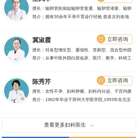
不孕及子宫性不孕、多囊卵巢等都有丰富诊疗经验
擅长：输卵管疾病如输卵管复通、输卵管堵塞、输卵
管积水、输卵管粘连；盆腔粘连、宫腔粘连、多囊卵
简介：拥有30余年不孕不育诊疗经验,曾多次到各地
巢综合症、石女
大型三甲医院进行学术交流、进修,对不孕不育有着
丰富的诊疗经验,
立即咨询
冀淑霞
擅长：对各型增生型、萎缩性、苔藓型、混合型外阴
白斑的诊治
简介：从事中医外阴白斑临床、医疗、教学、科研工
作,多年来在临床上一直兢兢业业,在学术研究上一直
潜心钻研,经过
立即咨询
陈秀芹
擅长：女性不孕、妇科肿瘤、妇科内分泌、子宫内膜
异位症、多囊卵巢等疾病的诊治,宫腹腔镜手术,盆底
简介：1982年毕业于郑州大学医学院,1993年在北京
重建技术等
协和医院进修一年.现任河南省医师协会委员,河南省
抗癌协会常务委
查看更多妇科医生