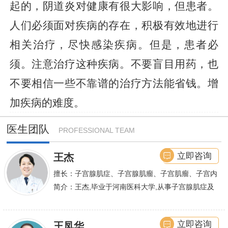
起的，阴道炎对健康有很大影响，但患者。
人们必须面对疾病的存在，积极有效地进行
相关治疗，尽快感染疾病。但是，患者必
须。注意治疗这种疾病。不要盲目用药，也
不要相信一些不靠谱的治疗方法能省钱。增
加疾病的难度。
医生团队
PROFESSIONAL TEAM
立即咨询
王杰
擅长：子宫腺肌症、子宫腺肌瘤、子宫肌瘤、子宫内
膜异位症等,长年致力于妇科微创手术及显微妇科手
简介：王杰,毕业于河南医科大学,从事子宫腺肌症及
术保宫解除子宫腺肌症、子宫肌瘤等妇科大病,技术
不孕诊疗及研究数十年,撰写发表全国性学术论文十
娴熟.对开展各类微创手术解除不孕不育、石女、输
余篇.对宫、腹腔
立即咨询
王凤华
卵管堵塞、输卵管复通、输卵管粘连等女性输卵管性