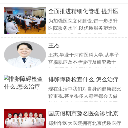
全面推进精细化管理 提升医
疗服
为加强医院文化建设,进一步提升
医院服务水平,以优质服务塑造医
院品牌,11月5日,郑州华医大医院
组织全员开展优质服务提升培训.
王杰
本期培训邀请到职业素养与服务设
王杰,毕业于河南医科大学,从事子
计专家
宫腺肌症及不孕诊疗及研究数十
年,撰写发表全国性学术论文十余
篇.对宫、腹腔镜等微创高科技技
排卵障碍检查什么,怎么治疗
术诊治子宫腺肌症、石女、子宫肌
现在生活中我们对自身的健康都比
瘤、女性不孕等妇科疑难杂症有一
较重视,甚至很多人每年都会去做
套成熟完整的方案,深得患者好评!
体检.女性在打算要宝宝之前需要
到医院做孕前检查,这样才能更好
国庆假期京豫名医会诊!北京
的保证怀孕的诊疗率.有患者想了
不孕
郑州华医大医院拥有北京优质医疗
解排卵障碍检查什么?怎么治疗?我