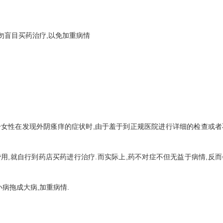
盲目买药治疗,以免加重病情
性在发现外阴瘙痒的症状时,由于羞于到正规医院进行详细的检查或者
用,就自行到药店买药进行治疗.而实际上,药不对症不但无益于病情,反
小病拖成大病,加重病情.