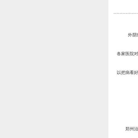
外阴瘙痒
各家医院对
以把病看好
郑州治疗