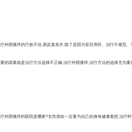
外阴瘙痒的疗效不佳,易反复发作,除了是因为盲目用药、治疗不规范、不
要的因素就是治疗方法选择不正确.治疗外阴瘙痒,治疗方法的选择尤为重要
外阴瘙痒的医院是哪家?女性朋友一定要为自己的身体健康着想,治疗时