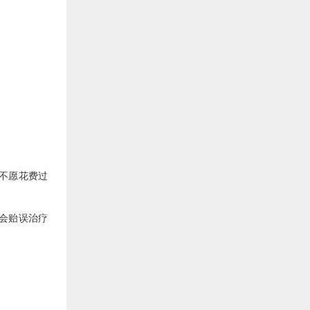
不愿花费过
而会贻误治疗