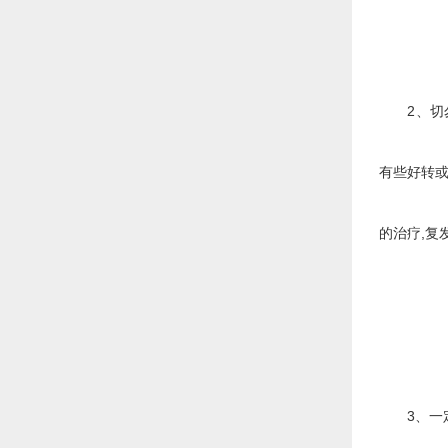
2、切勿"
有些好转或
的治疗,复
3、一定