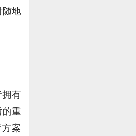
时随地
者拥有
盾的重
疗方案