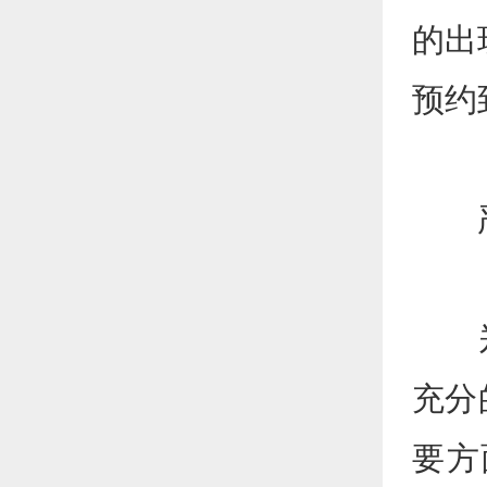
的出
预约
严
郑州
充分
要方