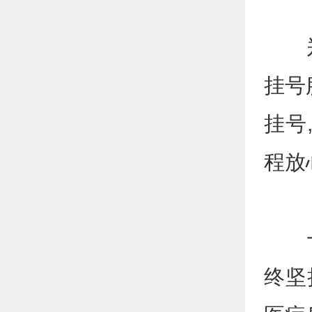
郑州
挂号
挂号
程放
一直
终坚