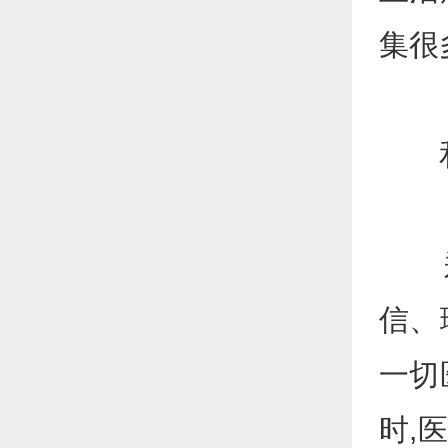
集很
和
郑
信、
一切
时,