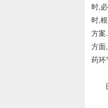
时,
时,
方案
方面
药环
医