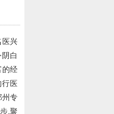
名医兴
外阴白
富的经
的行医
郑州专
步,聚