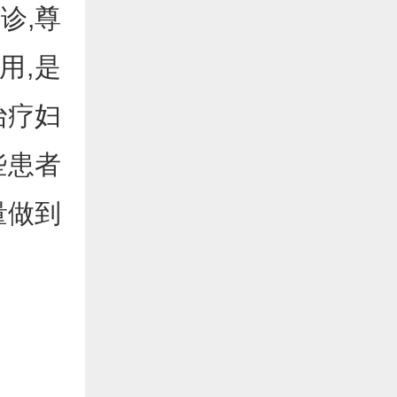
诊,尊
用,是
治疗妇
些患者
量做到