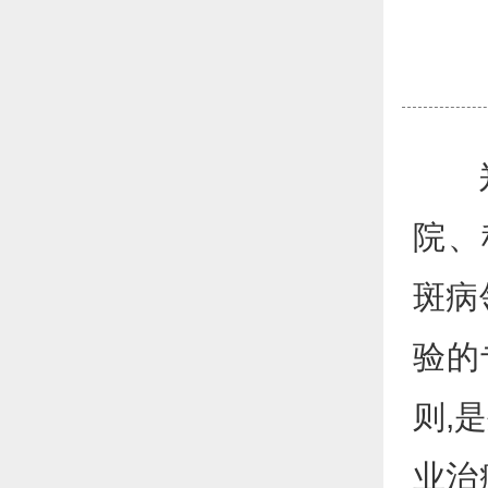
郑州
院、
斑病
验的
则,
业治