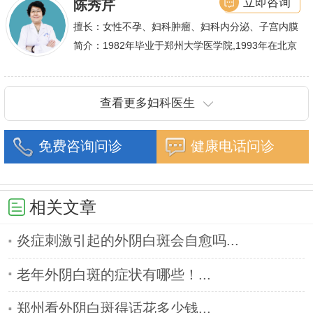
立即咨询
陈秀芹
擅长：女性不孕、妇科肿瘤、妇科内分泌、子宫内膜
异位症、多囊卵巢等疾病的诊治,宫腹腔镜手术,盆底
简介：1982年毕业于郑州大学医学院,1993年在北京
重建技术等
协和医院进修一年.现任河南省医师协会委员,河南省
抗癌协会常务委
查看更多妇科医生
免费咨询问诊
健康电话问诊
相关文章
炎症刺激引起的外阴白斑会自愈吗...
老年外阴白斑的症状有哪些！...
郑州看外阴白斑得话花多少钱...