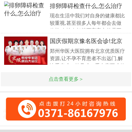
篇.对宫、腹腔镜等微创高科技技
排卵障碍检查什么,怎么治疗
术诊治子宫腺肌症、石女、子宫肌
现在生活中我们对自身的健康都比
瘤、女性不孕等妇科疑难杂症有一
较重视,甚至很多人每年都会去做
套成熟完整的方案,深得患者好评!
体检.女性在打算要宝宝之前需要
到医院做孕前检查,这样才能更好
国庆假期京豫名医会诊!北京
的保证怀孕的诊疗率.有患者想了
不孕
郑州华医大医院拥有北京优质医疗
解排卵障碍检查什么?怎么治疗?我
资源,让不孕不育患者不出远门,解
们来一起了解下. 排卵障碍检查什
决看病难、挂号难、看专家更难的
么?下面由郑州华医大医院不孕不
问题.此次国庆期间(10月1日-3日)
点击查看更多＞
北京专家将与郑州华医大医院名医
强强联合,发挥医疗资源优势,多对
一精细会诊,为不孕不育家庭带来
生