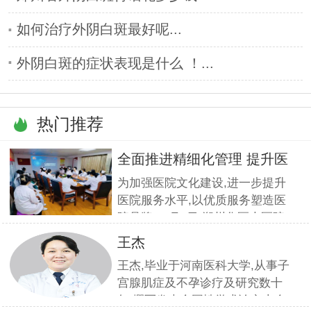
如何治疗外阴白斑最好呢...
外阴白斑的症状表现是什么 ！...
热门推荐
全面推进精细化管理 提升医
疗服
为加强医院文化建设,进一步提升
医院服务水平,以优质服务塑造医
院品牌,11月5日,郑州华医大医院
组织全员开展优质服务提升培训.
王杰
本期培训邀请到职业素养与服务设
王杰,毕业于河南医科大学,从事子
计专家
宫腺肌症及不孕诊疗及研究数十
年,撰写发表全国性学术论文十余