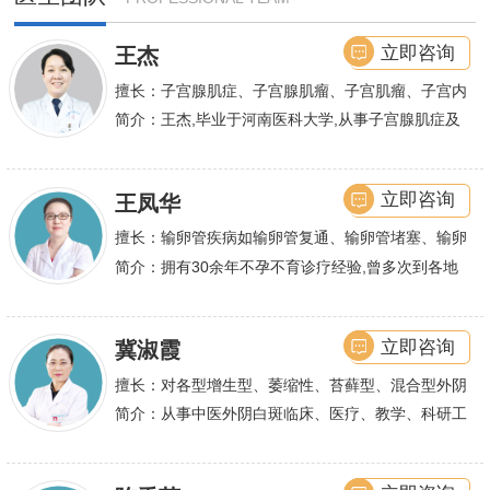
立即咨询
王杰
擅长：子宫腺肌症、子宫腺肌瘤、子宫肌瘤、子宫内
膜异位症等,长年致力于妇科微创手术及显微妇科手
简介：王杰,毕业于河南医科大学,从事子宫腺肌症及
术保宫解除子宫腺肌症、子宫肌瘤等妇科大病,技术
不孕诊疗及研究数十年,撰写发表全国性学术论文十
娴熟.对开展各类微创手术解除不孕不育、石女、输
余篇.对宫、腹腔
立即咨询
王凤华
卵管堵塞、输卵管复通、输卵管粘连等女性输卵管性
不孕及子宫性不孕、多囊卵巢等都有丰富诊疗经验
擅长：输卵管疾病如输卵管复通、输卵管堵塞、输卵
管积水、输卵管粘连；盆腔粘连、宫腔粘连、多囊卵
简介：拥有30余年不孕不育诊疗经验,曾多次到各地
巢综合症、石女
大型三甲医院进行学术交流、进修,对不孕不育有着
丰富的诊疗经验,
立即咨询
冀淑霞
擅长：对各型增生型、萎缩性、苔藓型、混合型外阴
白斑的诊治
简介：从事中医外阴白斑临床、医疗、教学、科研工
作,多年来在临床上一直兢兢业业,在学术研究上一直
潜心钻研,经过