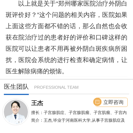
以上就是关于“郑州哪家医院治疗外阴白
斑评价好？”这个问题的相关内容，医院如果
上面这些方面都不错的话，那么自然也会收
获在院治疗过的患者好的评价和口碑这样的
医院可以让患者不用再被外阴白斑疾病所困
扰，医院会系统的进行检查和确定病情，让
医生解除病痛的烦恼。
医生团队
PROFESSIONAL TEAM
立即咨询
王杰
擅长：子宫腺肌症、子宫腺肌瘤、子宫肌瘤、子宫内
膜异位症等,长年致力于妇科微创手术及显微妇科手
简介：王杰,毕业于河南医科大学,从事子宫腺肌症及
术保宫解除子宫腺肌症、子宫肌瘤等妇科大病,技术
不孕诊疗及研究数十年,撰写发表全国性学术论文十