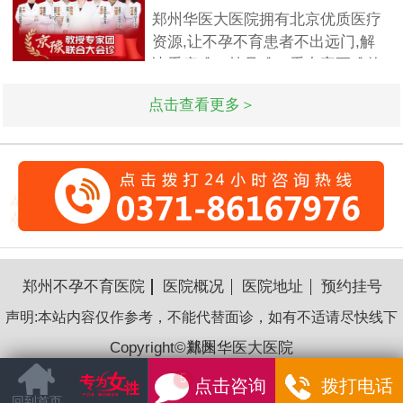
的保证怀孕的诊疗率.有患者想了
不孕
郑州华医大医院拥有北京优质医疗
解排卵障碍检查什么?怎么治疗?我
资源,让不孕不育患者不出远门,解
们来一起了解下. 排卵障碍检查什
决看病难、挂号难、看专家更难的
么?下面由郑州华医大医院不孕不
问题.此次国庆期间(10月1日-3日)
点击查看更多＞
北京专家将与郑州华医大医院名医
强强联合,发挥医疗资源优势,多对
一精细会诊,为不孕不育家庭带来
生
郑州不孕不育医院
医院概况
医院地址
预约挂号
声明:本站内容仅作参考，不能代替面诊，如有不适请尽快线下
Copyright©郑州华医大医院
就医
豫ICP备16018176号-35
点击咨询
拨打电话
回到首页