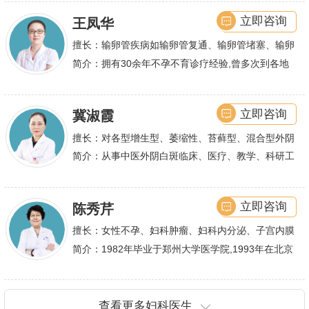
娴熟.对开展各类微创手术解除不孕不育、石女、输
余篇.对宫、腹腔
立即咨询
王凤华
卵管堵塞、输卵管复通、输卵管粘连等女性输卵管性
不孕及子宫性不孕、多囊卵巢等都有丰富诊疗经验
擅长：输卵管疾病如输卵管复通、输卵管堵塞、输卵
管积水、输卵管粘连；盆腔粘连、宫腔粘连、多囊卵
简介：拥有30余年不孕不育诊疗经验,曾多次到各地
巢综合症、石女
大型三甲医院进行学术交流、进修,对不孕不育有着
丰富的诊疗经验,
立即咨询
冀淑霞
擅长：对各型增生型、萎缩性、苔藓型、混合型外阴
白斑的诊治
简介：从事中医外阴白斑临床、医疗、教学、科研工
作,多年来在临床上一直兢兢业业,在学术研究上一直
潜心钻研,经过
立即咨询
陈秀芹
擅长：女性不孕、妇科肿瘤、妇科内分泌、子宫内膜
异位症、多囊卵巢等疾病的诊治,宫腹腔镜手术,盆底
简介：1982年毕业于郑州大学医学院,1993年在北京
重建技术等
协和医院进修一年.现任河南省医师协会委员,河南省
抗癌协会常务委
查看更多妇科医生