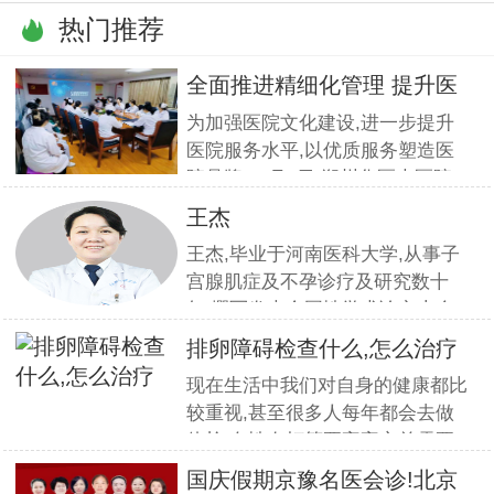
热门推荐
全面推进精细化管理 提升医
疗服
为加强医院文化建设,进一步提升
医院服务水平,以优质服务塑造医
院品牌,11月5日,郑州华医大医院
组织全员开展优质服务提升培训.
王杰
本期培训邀请到职业素养与服务设
王杰,毕业于河南医科大学,从事子
计专家
宫腺肌症及不孕诊疗及研究数十
年,撰写发表全国性学术论文十余
篇.对宫、腹腔镜等微创高科技技
排卵障碍检查什么,怎么治疗
术诊治子宫腺肌症、石女、子宫肌
现在生活中我们对自身的健康都比
瘤、女性不孕等妇科疑难杂症有一
较重视,甚至很多人每年都会去做
套成熟完整的方案,深得患者好评!
体检.女性在打算要宝宝之前需要
到医院做孕前检查,这样才能更好
国庆假期京豫名医会诊!北京