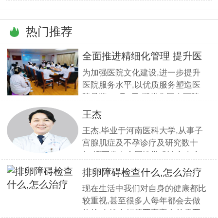
热门推荐
全面推进精细化管理 提升医
疗服
为加强医院文化建设,进一步提升
医院服务水平,以优质服务塑造医
院品牌,11月5日,郑州华医大医院
组织全员开展优质服务提升培训.
王杰
本期培训邀请到职业素养与服务设
王杰,毕业于河南医科大学,从事子
计专家
宫腺肌症及不孕诊疗及研究数十
年,撰写发表全国性学术论文十余
篇.对宫、腹腔镜等微创高科技技
排卵障碍检查什么,怎么治疗
术诊治子宫腺肌症、石女、子宫肌
现在生活中我们对自身的健康都比
瘤、女性不孕等妇科疑难杂症有一
较重视,甚至很多人每年都会去做
套成熟完整的方案,深得患者好评!
体检.女性在打算要宝宝之前需要