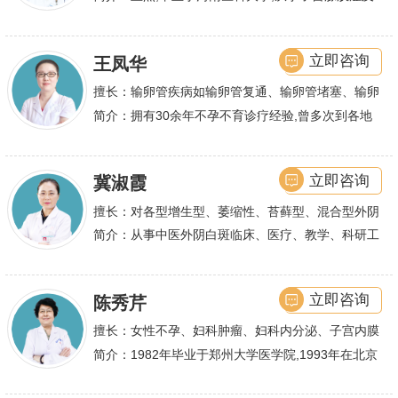
术保宫解除子宫腺肌症、子宫肌瘤等妇科大病,技术
不孕诊疗及研究数十年,撰写发表全国性学术论文十
娴熟.对开展各类微创手术解除不孕不育、石女、输
余篇.对宫、腹腔
立即咨询
王凤华
卵管堵塞、输卵管复通、输卵管粘连等女性输卵管性
不孕及子宫性不孕、多囊卵巢等都有丰富诊疗经验
擅长：输卵管疾病如输卵管复通、输卵管堵塞、输卵
管积水、输卵管粘连；盆腔粘连、宫腔粘连、多囊卵
简介：拥有30余年不孕不育诊疗经验,曾多次到各地
巢综合症、石女
大型三甲医院进行学术交流、进修,对不孕不育有着
丰富的诊疗经验,
立即咨询
冀淑霞
擅长：对各型增生型、萎缩性、苔藓型、混合型外阴
白斑的诊治
简介：从事中医外阴白斑临床、医疗、教学、科研工
作,多年来在临床上一直兢兢业业,在学术研究上一直
潜心钻研,经过
立即咨询
陈秀芹
擅长：女性不孕、妇科肿瘤、妇科内分泌、子宫内膜
异位症、多囊卵巢等疾病的诊治,宫腹腔镜手术,盆底
简介：1982年毕业于郑州大学医学院,1993年在北京
重建技术等
协和医院进修一年.现任河南省医师协会委员,河南省