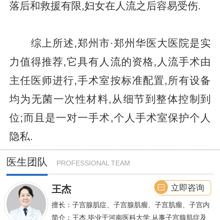
落后和救援有限,妇女在人流之后容易受伤.
综上所述,郑州市·郑州华医大医院是实
力值得推荐,它具有人流的资格,人流手术由
主任医师进行,手术室按标准配置,所有设备
均为无菌一次性材料,从细节到整体控制到
位;而且是一对一手术,个人手术室保护个人
隐私.
医生团队
PROFESSIONAL TEAM
立即咨询
王杰
擅长：子宫腺肌症、子宫腺肌瘤、子宫肌瘤、子宫内
膜异位症等,长年致力于妇科微创手术及显微妇科手
简介：王杰,毕业于河南医科大学,从事子宫腺肌症及