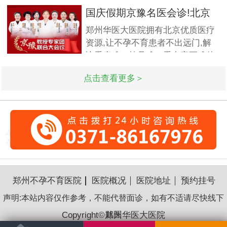
到医院做孕前检查,这样才能更好
国庆假期京豫名医会诊!北京
的保证怀孕的诊疗率.有患者想了
不孕
郑州华医大医院拥有北京优质医疗
解排卵障碍检查什么?怎么治疗?我
资源,让不孕不育患者不出远门,解
们来一起了解下. 排卵障碍检查什
决看病难、挂号难、看专家更难的
么?下面由郑州华医大医院不孕不
问题.此次国庆期间(10月1日-3日)
点击查看更多＞
北京专家将与郑州华医大医院名医
强强联合,发挥医疗资源优势,多对
一精细会诊,为不孕不育家庭带来
生
郑州不孕不育医院
医院概况
医院地址
预约挂号
声明:本站内容仅作参考，不能代替面诊，如有不适请尽快线下
Copyright©郑州华医大医院
就医