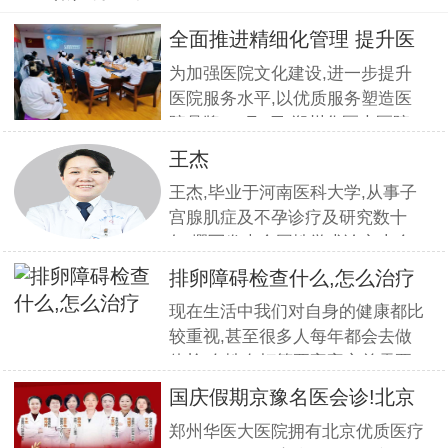
全面推进精细化管理 提升医
疗服
为加强医院文化建设,进一步提升
医院服务水平,以优质服务塑造医
院品牌,11月5日,郑州华医大医院
组织全员开展优质服务提升培训.
王杰
本期培训邀请到职业素养与服务设
王杰,毕业于河南医科大学,从事子
计专家
宫腺肌症及不孕诊疗及研究数十
年,撰写发表全国性学术论文十余
篇.对宫、腹腔镜等微创高科技技
排卵障碍检查什么,怎么治疗
术诊治子宫腺肌症、石女、子宫肌
现在生活中我们对自身的健康都比
瘤、女性不孕等妇科疑难杂症有一
较重视,甚至很多人每年都会去做
套成熟完整的方案,深得患者好评!
体检.女性在打算要宝宝之前需要
到医院做孕前检查,这样才能更好
国庆假期京豫名医会诊!北京
的保证怀孕的诊疗率.有患者想了
不孕
郑州华医大医院拥有北京优质医疗
解排卵障碍检查什么?怎么治疗?我