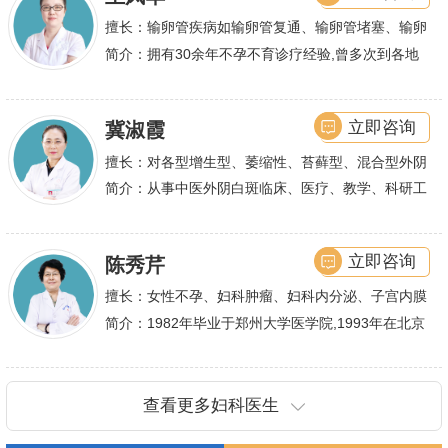
不孕及子宫性不孕、多囊卵巢等都有丰富诊疗经验
擅长：输卵管疾病如输卵管复通、输卵管堵塞、输卵
管积水、输卵管粘连；盆腔粘连、宫腔粘连、多囊卵
简介：拥有30余年不孕不育诊疗经验,曾多次到各地
巢综合症、石女
大型三甲医院进行学术交流、进修,对不孕不育有着
丰富的诊疗经验,
立即咨询
冀淑霞
擅长：对各型增生型、萎缩性、苔藓型、混合型外阴
白斑的诊治
简介：从事中医外阴白斑临床、医疗、教学、科研工
作,多年来在临床上一直兢兢业业,在学术研究上一直
潜心钻研,经过
立即咨询
陈秀芹
擅长：女性不孕、妇科肿瘤、妇科内分泌、子宫内膜
异位症、多囊卵巢等疾病的诊治,宫腹腔镜手术,盆底
简介：1982年毕业于郑州大学医学院,1993年在北京
重建技术等
协和医院进修一年.现任河南省医师协会委员,河南省
抗癌协会常务委
查看更多妇科医生