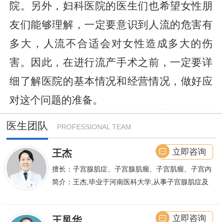
院。另外，妇科医院的医生们也希望女性朋
友们能够理解，一定要意识到人流的危害有
多大，人流不合适会对女性造成多大的伤
害。因此，在进行流产手术之前，一定要详
细了解医院的基本情况和经营情况，做好应
对这个问题的准备。
医生团队
PROFESSIONAL TEAM
立即咨询
王杰
擅长：子宫腺肌症、子宫腺肌瘤、子宫肌瘤、子宫内
膜异位症等,长年致力于妇科微创手术及显微妇科手
简介：王杰,毕业于河南医科大学,从事子宫腺肌症及
术保宫解除子宫腺肌症、子宫肌瘤等妇科大病,技术
不孕诊疗及研究数十年,撰写发表全国性学术论文十
娴熟.对开展各类微创手术解除不孕不育、石女、输
余篇.对宫、腹腔
立即咨询
王凤华
卵管堵塞、输卵管复通、输卵管粘连等女性输卵管性