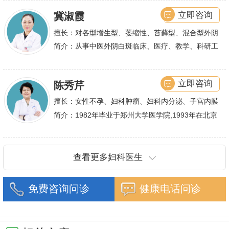
丰富的诊疗经验,
立即咨询
冀淑霞
擅长：对各型增生型、萎缩性、苔藓型、混合型外阴
白斑的诊治
简介：从事中医外阴白斑临床、医疗、教学、科研工
作,多年来在临床上一直兢兢业业,在学术研究上一直
潜心钻研,经过
立即咨询
陈秀芹
擅长：女性不孕、妇科肿瘤、妇科内分泌、子宫内膜
异位症、多囊卵巢等疾病的诊治,宫腹腔镜手术,盆底
简介：1982年毕业于郑州大学医学院,1993年在北京
重建技术等
协和医院进修一年.现任河南省医师协会委员,河南省
抗癌协会常务委
查看更多妇科医生
免费咨询问诊
健康电话问诊