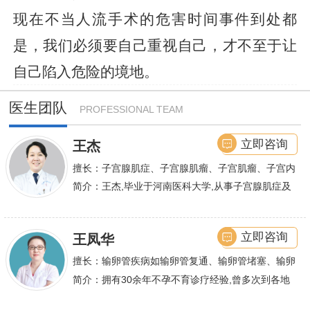
现在不当人流手术的危害时间事件到处都
是，我们必须要自己重视自己，才不至于让
自己陷入危险的境地。
医生团队
PROFESSIONAL TEAM
立即咨询
王杰
擅长：子宫腺肌症、子宫腺肌瘤、子宫肌瘤、子宫内
膜异位症等,长年致力于妇科微创手术及显微妇科手
简介：王杰,毕业于河南医科大学,从事子宫腺肌症及
术保宫解除子宫腺肌症、子宫肌瘤等妇科大病,技术
不孕诊疗及研究数十年,撰写发表全国性学术论文十
娴熟.对开展各类微创手术解除不孕不育、石女、输
余篇.对宫、腹腔
立即咨询
王凤华
卵管堵塞、输卵管复通、输卵管粘连等女性输卵管性
不孕及子宫性不孕、多囊卵巢等都有丰富诊疗经验
擅长：输卵管疾病如输卵管复通、输卵管堵塞、输卵
管积水、输卵管粘连；盆腔粘连、宫腔粘连、多囊卵
简介：拥有30余年不孕不育诊疗经验,曾多次到各地
巢综合症、石女
大型三甲医院进行学术交流、进修,对不孕不育有着