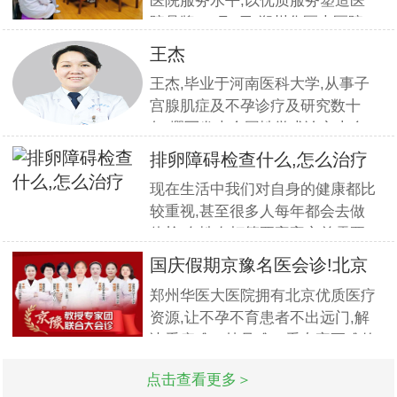
医院服务水平,以优质服务塑造医
院品牌,11月5日,郑州华医大医院
组织全员开展优质服务提升培训.
王杰
本期培训邀请到职业素养与服务设
王杰,毕业于河南医科大学,从事子
计专家
宫腺肌症及不孕诊疗及研究数十
年,撰写发表全国性学术论文十余
篇.对宫、腹腔镜等微创高科技技
排卵障碍检查什么,怎么治疗
术诊治子宫腺肌症、石女、子宫肌
现在生活中我们对自身的健康都比
瘤、女性不孕等妇科疑难杂症有一
较重视,甚至很多人每年都会去做
套成熟完整的方案,深得患者好评!
体检.女性在打算要宝宝之前需要
到医院做孕前检查,这样才能更好
国庆假期京豫名医会诊!北京
的保证怀孕的诊疗率.有患者想了
不孕
郑州华医大医院拥有北京优质医疗
解排卵障碍检查什么?怎么治疗?我
资源,让不孕不育患者不出远门,解
们来一起了解下. 排卵障碍检查什
决看病难、挂号难、看专家更难的
么?下面由郑州华医大医院不孕不
问题.此次国庆期间(10月1日-3日)
点击查看更多＞
北京专家将与郑州华医大医院名医