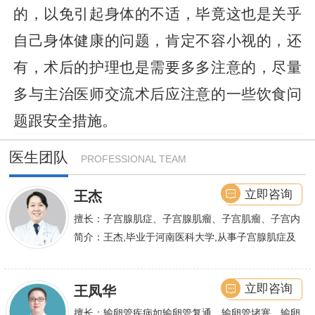
的，以免引起身体的不适，毕竟这也是关乎
自己身体健康的问题，肯定不容小视的，还
有，术后的护理也是需要多多注意的，尽量
多与主治医师交流术后应注意的一些饮食问
题跟安全措施。
医生团队
PROFESSIONAL TEAM
立即咨询
王杰
擅长：子宫腺肌症、子宫腺肌瘤、子宫肌瘤、子宫内
膜异位症等,长年致力于妇科微创手术及显微妇科手
简介：王杰,毕业于河南医科大学,从事子宫腺肌症及
术保宫解除子宫腺肌症、子宫肌瘤等妇科大病,技术
不孕诊疗及研究数十年,撰写发表全国性学术论文十
娴熟.对开展各类微创手术解除不孕不育、石女、输
余篇.对宫、腹腔
立即咨询
王凤华
卵管堵塞、输卵管复通、输卵管粘连等女性输卵管性
不孕及子宫性不孕、多囊卵巢等都有丰富诊疗经验
擅长：输卵管疾病如输卵管复通、输卵管堵塞、输卵