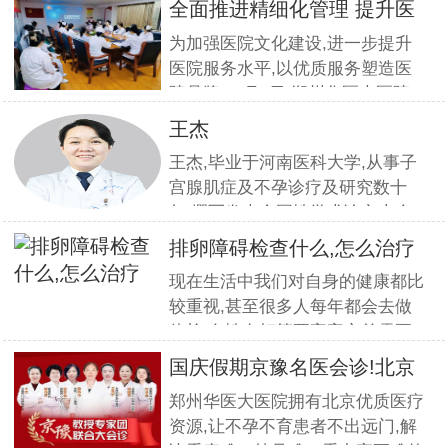
全面推进精细化管理 提升医
疗服
为加强医院文化建设,进一步提升
医院服务水平,以优质服务塑造医
院品牌,11月5日,郑州华医大医院
组织全员开展优质服务提升培训.
王杰
本期培训邀请到职业素养与服务设
王杰,毕业于河南医科大学,从事子
计专家
宫腺肌症及不孕诊疗及研究数十
年,撰写发表全国性学术论文十余
篇.对宫、腹腔镜等微创高科技技
排卵障碍检查什么,怎么治疗
术诊治子宫腺肌症、石女、子宫肌
现在生活中我们对自身的健康都比
瘤、女性不孕等妇科疑难杂症有一
较重视,甚至很多人每年都会去做
套成熟完整的方案,深得患者好评!
体检.女性在打算要宝宝之前需要
到医院做孕前检查,这样才能更好
国庆假期京豫名医会诊!北京
的保证怀孕的诊疗率.有患者想了
不孕
郑州华医大医院拥有北京优质医疗
解排卵障碍检查什么?怎么治疗?我
资源,让不孕不育患者不出远门,解
们来一起了解下. 排卵障碍检查什