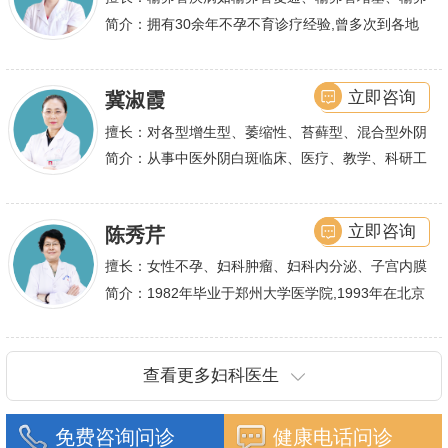
管积水、输卵管粘连；盆腔粘连、宫腔粘连、多囊卵
简介：拥有30余年不孕不育诊疗经验,曾多次到各地
巢综合症、石女
大型三甲医院进行学术交流、进修,对不孕不育有着
丰富的诊疗经验,
立即咨询
冀淑霞
擅长：对各型增生型、萎缩性、苔藓型、混合型外阴
白斑的诊治
简介：从事中医外阴白斑临床、医疗、教学、科研工
作,多年来在临床上一直兢兢业业,在学术研究上一直
潜心钻研,经过
立即咨询
陈秀芹
擅长：女性不孕、妇科肿瘤、妇科内分泌、子宫内膜
异位症、多囊卵巢等疾病的诊治,宫腹腔镜手术,盆底
简介：1982年毕业于郑州大学医学院,1993年在北京
重建技术等
协和医院进修一年.现任河南省医师协会委员,河南省
抗癌协会常务委
查看更多妇科医生
免费咨询问诊
健康电话问诊