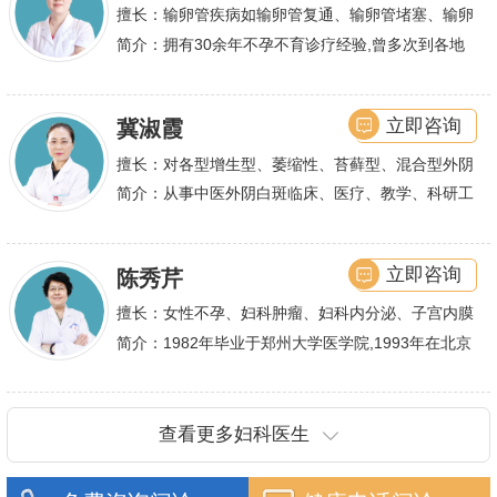
不孕及子宫性不孕、多囊卵巢等都有丰富诊疗经验
擅长：输卵管疾病如输卵管复通、输卵管堵塞、输卵
管积水、输卵管粘连；盆腔粘连、宫腔粘连、多囊卵
简介：拥有30余年不孕不育诊疗经验,曾多次到各地
巢综合症、石女
大型三甲医院进行学术交流、进修,对不孕不育有着
丰富的诊疗经验,
立即咨询
冀淑霞
擅长：对各型增生型、萎缩性、苔藓型、混合型外阴
白斑的诊治
简介：从事中医外阴白斑临床、医疗、教学、科研工
作,多年来在临床上一直兢兢业业,在学术研究上一直
潜心钻研,经过
立即咨询
陈秀芹
擅长：女性不孕、妇科肿瘤、妇科内分泌、子宫内膜
异位症、多囊卵巢等疾病的诊治,宫腹腔镜手术,盆底
简介：1982年毕业于郑州大学医学院,1993年在北京
重建技术等
协和医院进修一年.现任河南省医师协会委员,河南省
抗癌协会常务委
查看更多妇科医生