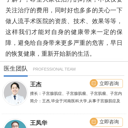
关注治疗的费用，同时好也多多的关心一下
做人流手术医院的资质、技术、效果等等，
这样我们才能对自身的健康带来一定的保
障，避免给自身带来更多严重的危害，早日
的恢复健康，重新开始新的生活。
医生团队
PROFESSIONAL TEAM
立即咨询
王杰
擅长：子宫腺肌症、子宫腺肌瘤、子宫肌瘤、子宫内
膜异位症等,长年致力于妇科微创手术及显微妇科手
简介：王杰,毕业于河南医科大学,从事子宫腺肌症及
术保宫解除子宫腺肌症、子宫肌瘤等妇科大病,技术
不孕诊疗及研究数十年,撰写发表全国性学术论文十
娴熟.对开展各类微创手术解除不孕不育、石女、输
余篇.对宫、腹腔
立即咨询
王凤华
卵管堵塞、输卵管复通、输卵管粘连等女性输卵管性