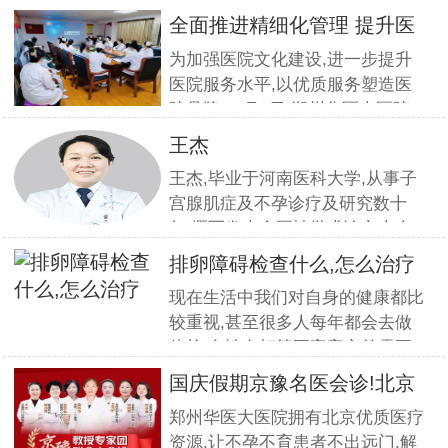
全面推进精细化管理 提升医
疗服
为加强医院文化建设,进一步提升
医院服务水平,以优质服务塑造医
院品牌,11月5日,郑州华医大医院
组织全员开展优质服务提升培训.
王杰
本期培训邀请到职业素养与服务设
王杰,毕业于河南医科大学,从事子
计专家
宫腺肌症及不孕诊疗及研究数十
年,撰写发表全国性学术论文十余
篇.对宫、腹腔镜等微创高科技技
排卵障碍检查什么,怎么治疗
术诊治子宫腺肌症、石女、子宫肌
现在生活中我们对自身的健康都比
瘤、女性不孕等妇科疑难杂症有一
较重视,甚至很多人每年都会去做
套成熟完整的方案,深得患者好评!
体检.女性在打算要宝宝之前需要
到医院做孕前检查,这样才能更好
国庆假期京豫名医会诊!北京
的保证怀孕的诊疗率.有患者想了
不孕
郑州华医大医院拥有北京优质医疗
解排卵障碍检查什么?怎么治疗?我
资源,让不孕不育患者不出远门,解
们来一起了解下. 排卵障碍检查什