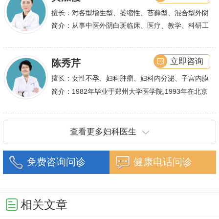
擅长：对各型增生型、萎缩性、苔藓型、混合型外阴
白斑的诊治
简介：从事中医外阴白斑临床、医疗、教学、科研工
作,多年来在临床上一直兢兢业业,在学术研究上一直
潜心钻研,经过
立即咨询
陈秀芹
擅长：女性不孕、妇科肿瘤、妇科内分泌、子宫内膜
异位症、多囊卵巢等疾病的诊治,宫腹腔镜手术,盆底
简介：1982年毕业于郑州大学医学院,1993年在北京
重建技术等
协和医院进修一年.现任河南省医师协会委员,河南省
抗癌协会常务委
查看更多妇科医生
免费咨询问诊
健康电话问诊
相关文章