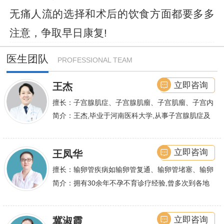
无痛人流的选择和术后的饮食方面都要多多
注意，争取早日康复!
医生团队
PROFESSIONAL TEAM
立即咨询
王杰
擅长：子宫腺肌症、子宫腺肌瘤、子宫肌瘤、子宫内
膜异位症等,长年致力于妇科微创手术及显微妇科手
简介：王杰,毕业于河南医科大学,从事子宫腺肌症及
术保宫解除子宫腺肌症、子宫肌瘤等妇科大病,技术
不孕诊疗及研究数十年,撰写发表全国性学术论文十
娴熟.对开展各类微创手术解除不孕不育、石女、输
余篇.对宫、腹腔
立即咨询
王凤华
卵管堵塞、输卵管复通、输卵管粘连等女性输卵管性
不孕及子宫性不孕、多囊卵巢等都有丰富诊疗经验
擅长：输卵管疾病如输卵管复通、输卵管堵塞、输卵
管积水、输卵管粘连；盆腔粘连、宫腔粘连、多囊卵
简介：拥有30余年不孕不育诊疗经验,曾多次到各地
巢综合症、石女
大型三甲医院进行学术交流、进修,对不孕不育有着
丰富的诊疗经验,
立即咨询
冀淑霞