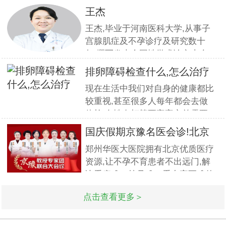
组织全员开展优质服务提升培训.
王杰
本期培训邀请到职业素养与服务设
王杰,毕业于河南医科大学,从事子
计专家
宫腺肌症及不孕诊疗及研究数十
年,撰写发表全国性学术论文十余
篇.对宫、腹腔镜等微创高科技技
排卵障碍检查什么,怎么治疗
术诊治子宫腺肌症、石女、子宫肌
现在生活中我们对自身的健康都比
瘤、女性不孕等妇科疑难杂症有一
较重视,甚至很多人每年都会去做
套成熟完整的方案,深得患者好评!
体检.女性在打算要宝宝之前需要
到医院做孕前检查,这样才能更好
国庆假期京豫名医会诊!北京
的保证怀孕的诊疗率.有患者想了
不孕
郑州华医大医院拥有北京优质医疗
解排卵障碍检查什么?怎么治疗?我
资源,让不孕不育患者不出远门,解
们来一起了解下. 排卵障碍检查什
决看病难、挂号难、看专家更难的
么?下面由郑州华医大医院不孕不
问题.此次国庆期间(10月1日-3日)
点击查看更多＞
北京专家将与郑州华医大医院名医
强强联合,发挥医疗资源优势,多对
一精细会诊,为不孕不育家庭带来