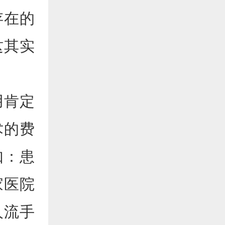
存在的
这其实
用肯定
术的费
如：患
家医院
人流手