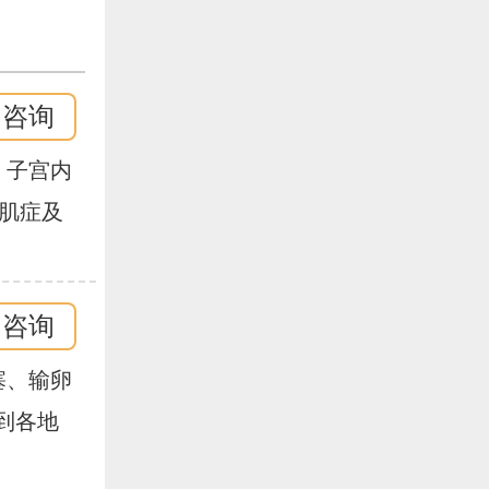
即咨询
、子宫内
妇科手
腺肌症及
,技术
论文十
女、输
即咨询
输卵管性
疗经验
塞、输卵
、多囊卵
到各地
育有着