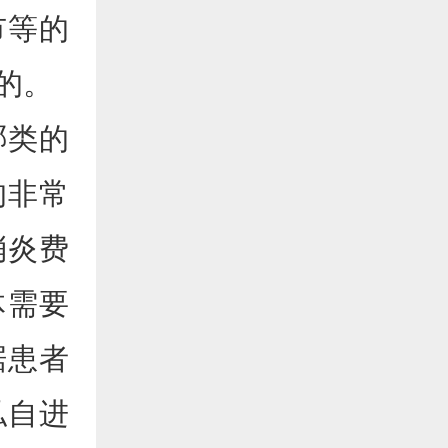
市等的
的。
哪类的
的非常
消炎费
体需要
据患者
私自进