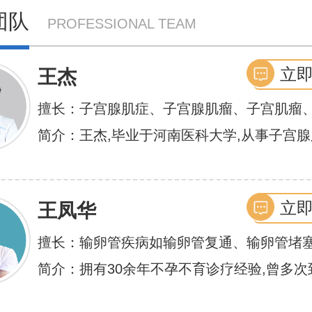
团队
PROFESSIONAL TEAM
立
王杰
擅长：子宫腺肌症、子宫腺肌瘤、子宫肌瘤
膜异位症等,长年致力于妇科微创手术及显微
简介：王杰,毕业于河南医科大学,从事子宫
术保宫解除子宫腺肌症、子宫肌瘤等妇科大病
不孕诊疗及研究数十年,撰写发表全国性学术
娴熟.对开展各类微创手术解除不孕不育、石
余篇.对宫、腹腔
立
王凤华
卵管堵塞、输卵管复通、输卵管粘连等女性
不孕及子宫性不孕、多囊卵巢等都有丰富诊
擅长：输卵管疾病如输卵管复通、输卵管堵
管积水、输卵管粘连；盆腔粘连、宫腔粘连
简介：拥有30余年不孕不育诊疗经验,曾多次
巢综合症、石女
大型三甲医院进行学术交流、进修,对不孕不