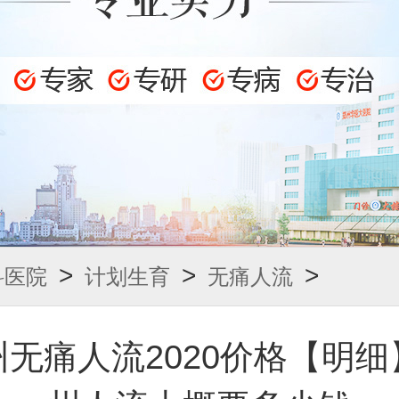
>
>
>
科医院
计划生育
无痛人流
州无痛人流2020价格【明细