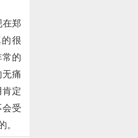
现在郑
真的很
非常的
的无痛
用肯定
不会受
的。