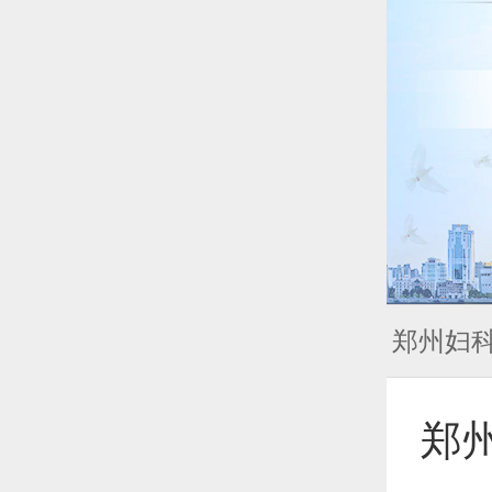
郑州妇
郑