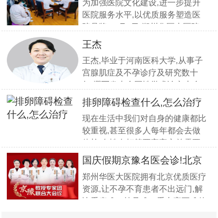
疗服
为加强医院文化建设,进一步提升
医院服务水平,以优质服务塑造医
院品牌,11月5日,郑州华医大医院
组织全员开展优质服务提升培训.
王杰
本期培训邀请到职业素养与服务设
王杰,毕业于河南医科大学,从事子
计专家
宫腺肌症及不孕诊疗及研究数十
年,撰写发表全国性学术论文十余
篇.对宫、腹腔镜等微创高科技技
排卵障碍检查什么,怎么治疗
术诊治子宫腺肌症、石女、子宫肌
现在生活中我们对自身的健康都比
瘤、女性不孕等妇科疑难杂症有一
较重视,甚至很多人每年都会去做
套成熟完整的方案,深得患者好评!
体检.女性在打算要宝宝之前需要
到医院做孕前检查,这样才能更好
国庆假期京豫名医会诊!北京
的保证怀孕的诊疗率.有患者想了
不孕
郑州华医大医院拥有北京优质医疗
解排卵障碍检查什么?怎么治疗?我
资源,让不孕不育患者不出远门,解
们来一起了解下. 排卵障碍检查什
决看病难、挂号难、看专家更难的
么?下面由郑州华医大医院不孕不
问题.此次国庆期间(10月1日-3日)