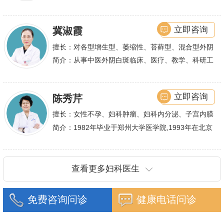
巢综合症、石女
大型三甲医院进行学术交流、进修,对不孕不育有着
丰富的诊疗经验,
立即咨询
冀淑霞
擅长：对各型增生型、萎缩性、苔藓型、混合型外阴
白斑的诊治
简介：从事中医外阴白斑临床、医疗、教学、科研工
作,多年来在临床上一直兢兢业业,在学术研究上一直
潜心钻研,经过
立即咨询
陈秀芹
擅长：女性不孕、妇科肿瘤、妇科内分泌、子宫内膜
异位症、多囊卵巢等疾病的诊治,宫腹腔镜手术,盆底
简介：1982年毕业于郑州大学医学院,1993年在北京
重建技术等
协和医院进修一年.现任河南省医师协会委员,河南省
抗癌协会常务委
查看更多妇科医生
免费咨询问诊
健康电话问诊