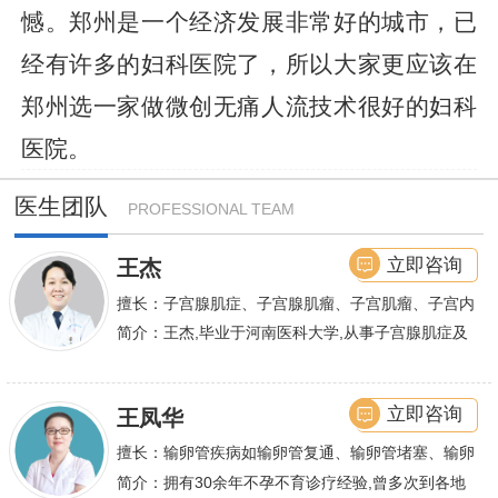
憾。郑州是一个经济发展非常好的城市，已
经有许多的妇科医院了，所以大家更应该在
郑州选一家做微创无痛人流技术很好的妇科
医院。
医生团队
PROFESSIONAL TEAM
立即咨询
王杰
擅长：子宫腺肌症、子宫腺肌瘤、子宫肌瘤、子宫内
膜异位症等,长年致力于妇科微创手术及显微妇科手
简介：王杰,毕业于河南医科大学,从事子宫腺肌症及
术保宫解除子宫腺肌症、子宫肌瘤等妇科大病,技术
不孕诊疗及研究数十年,撰写发表全国性学术论文十
娴熟.对开展各类微创手术解除不孕不育、石女、输
余篇.对宫、腹腔
立即咨询
王凤华
卵管堵塞、输卵管复通、输卵管粘连等女性输卵管性
不孕及子宫性不孕、多囊卵巢等都有丰富诊疗经验
擅长：输卵管疾病如输卵管复通、输卵管堵塞、输卵
管积水、输卵管粘连；盆腔粘连、宫腔粘连、多囊卵
简介：拥有30余年不孕不育诊疗经验,曾多次到各地