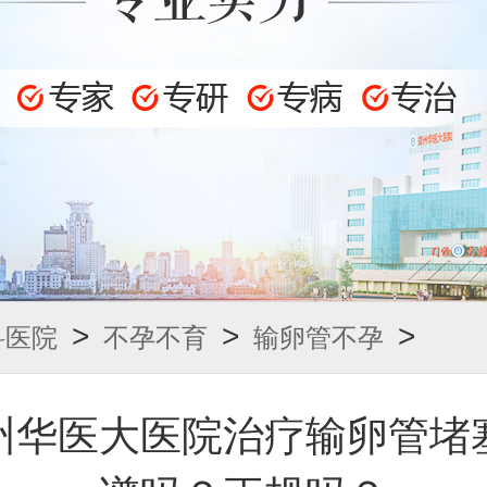
>
>
>
科医院
不孕不育
输卵管不孕
州华医大医院治疗输卵管堵