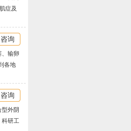
妇科手
腺肌症及
,技术
论文十
女、输
即咨询
输卵管性
疗经验
塞、输卵
、多囊卵
到各地
育有着
即咨询
合型外阴
、科研工