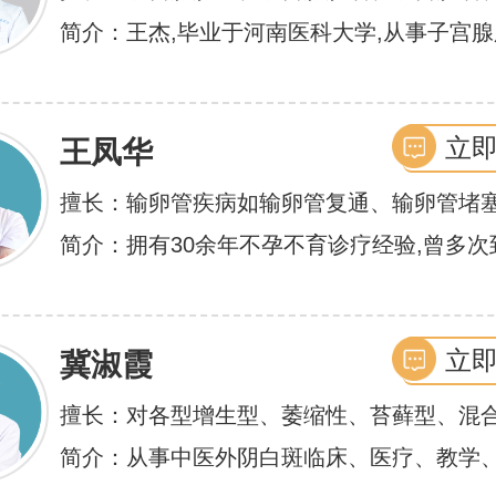
膜异位症等,长年致力于妇科微创手术及显微
简介：王杰,毕业于河南医科大学,从事子宫
术保宫解除子宫腺肌症、子宫肌瘤等妇科大病
不孕诊疗及研究数十年,撰写发表全国性学术
娴熟.对开展各类微创手术解除不孕不育、石
余篇.对宫、腹腔
立
王凤华
卵管堵塞、输卵管复通、输卵管粘连等女性
不孕及子宫性不孕、多囊卵巢等都有丰富诊
擅长：输卵管疾病如输卵管复通、输卵管堵
管积水、输卵管粘连；盆腔粘连、宫腔粘连
简介：拥有30余年不孕不育诊疗经验,曾多次
巢综合症、石女
大型三甲医院进行学术交流、进修,对不孕不
丰富的诊疗经验,
立
冀淑霞
擅长：对各型增生型、萎缩性、苔藓型、混
白斑的诊治
简介：从事中医外阴白斑临床、医疗、教学