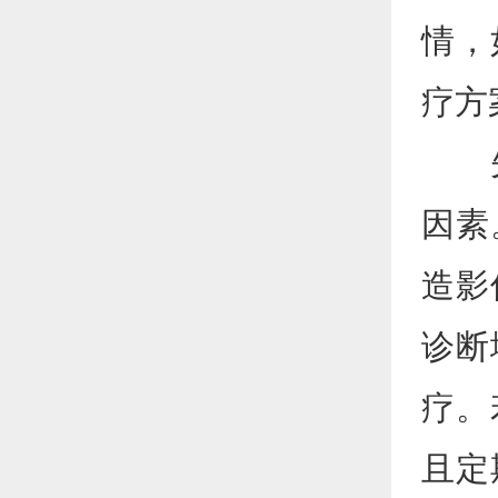
情，
疗方
先进
因素
造影
诊断
疗。
且定