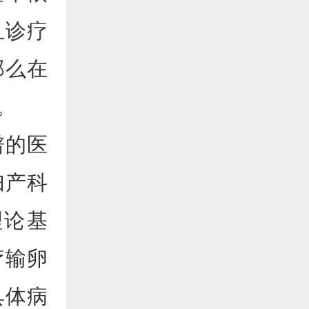
且诊疗
那么在
。
谱的医
妇产科
理论基
疗输卵
具体病