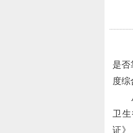
对于
是否
度综
从医
卫生
证》