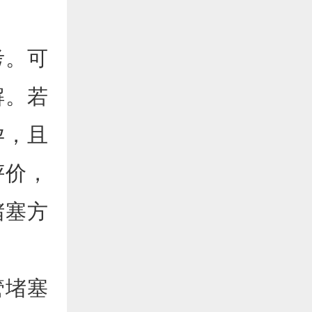
考。可
解。若
孕，且
评价，
堵塞方
管堵塞