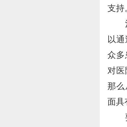
支持
治疗
以通
众多
对医
那么
面具
要确