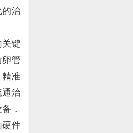
化的治
的关键
输卵管
，精准
疏通治
设备，
的硬件