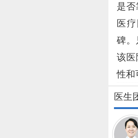
是否
医疗
碑。
该医
性和
医生