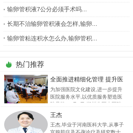
输卵管积液7公分必须手术吗...
长期不治输卵管积液会怎样,输卵...
输卵管粘连积水怎么办,输卵管积...
热门推荐
全面推进精细化管理 提升医
疗服
为加强医院文化建设,进一步提升
医院服务水平,以优质服务塑造医
院品牌,11月5日,郑州华医大医院
组织全员开展优质服务提升培训.
王杰
本期培训邀请到职业素养与服务设
王杰,毕业于河南医科大学,从事子
计专家
宫腺肌症及不孕诊疗及研究数十