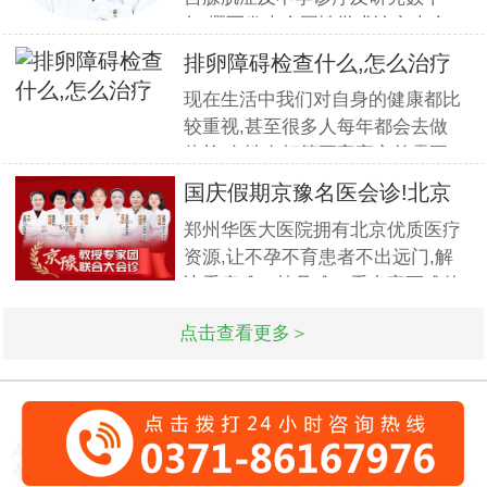
年,撰写发表全国性学术论文十余
篇.对宫、腹腔镜等微创高科技技
排卵障碍检查什么,怎么治疗
术诊治子宫腺肌症、石女、子宫肌
现在生活中我们对自身的健康都比
瘤、女性不孕等妇科疑难杂症有一
较重视,甚至很多人每年都会去做
套成熟完整的方案,深得患者好评!
体检.女性在打算要宝宝之前需要
到医院做孕前检查,这样才能更好
国庆假期京豫名医会诊!北京
的保证怀孕的诊疗率.有患者想了
不孕
郑州华医大医院拥有北京优质医疗
解排卵障碍检查什么?怎么治疗?我
资源,让不孕不育患者不出远门,解
们来一起了解下. 排卵障碍检查什
决看病难、挂号难、看专家更难的
么?下面由郑州华医大医院不孕不
问题.此次国庆期间(10月1日-3日)
点击查看更多＞
北京专家将与郑州华医大医院名医
强强联合,发挥医疗资源优势,多对
一精细会诊,为不孕不育家庭带来
生