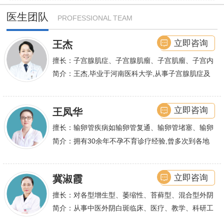
医生团队
PROFESSIONAL TEAM
立即咨询
王杰
擅长：子宫腺肌症、子宫腺肌瘤、子宫肌瘤、子宫内
膜异位症等,长年致力于妇科微创手术及显微妇科手
简介：王杰,毕业于河南医科大学,从事子宫腺肌症及
术保宫解除子宫腺肌症、子宫肌瘤等妇科大病,技术
不孕诊疗及研究数十年,撰写发表全国性学术论文十
娴熟.对开展各类微创手术解除不孕不育、石女、输
余篇.对宫、腹腔
立即咨询
王凤华
卵管堵塞、输卵管复通、输卵管粘连等女性输卵管性
不孕及子宫性不孕、多囊卵巢等都有丰富诊疗经验
擅长：输卵管疾病如输卵管复通、输卵管堵塞、输卵
管积水、输卵管粘连；盆腔粘连、宫腔粘连、多囊卵
简介：拥有30余年不孕不育诊疗经验,曾多次到各地
巢综合症、石女
大型三甲医院进行学术交流、进修,对不孕不育有着
丰富的诊疗经验,
立即咨询
冀淑霞
擅长：对各型增生型、萎缩性、苔藓型、混合型外阴
白斑的诊治
简介：从事中医外阴白斑临床、医疗、教学、科研工
作,多年来在临床上一直兢兢业业,在学术研究上一直