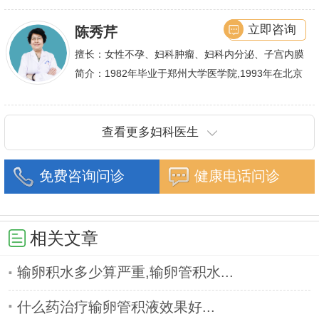
潜心钻研,经过
立即咨询
陈秀芹
擅长：女性不孕、妇科肿瘤、妇科内分泌、子宫内膜
异位症、多囊卵巢等疾病的诊治,宫腹腔镜手术,盆底
简介：1982年毕业于郑州大学医学院,1993年在北京
重建技术等
协和医院进修一年.现任河南省医师协会委员,河南省
抗癌协会常务委
查看更多妇科医生
免费咨询问诊
健康电话问诊
相关文章
输卵积水多少算严重,输卵管积水...
什么药治疗输卵管积液效果好...