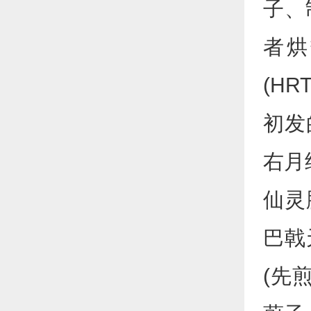
子、
者烘
(H
初发
右月
仙灵
巴戟
(先