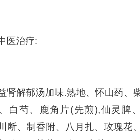
医治疗:
解郁汤加味.熟地、怀山药、
、白芍、鹿角片(先煎),仙灵脾
川断、制香附、八月扎、玫瑰花