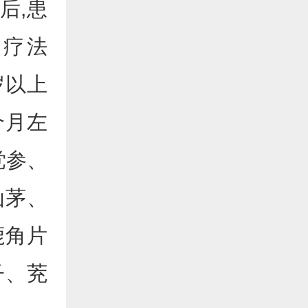
后,患
代疗法
岁以上
个月左
党参、
仙茅、
鹿角片
子、茺