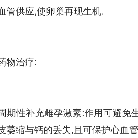
血管供应,使卵巢再现生机.
物治疗:
性补充雌孕激素:作用可避免
皮萎缩与钙的丢失,且可保护心血管