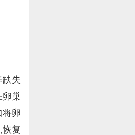
养缺失
在卵巢
如将卵
,恢复