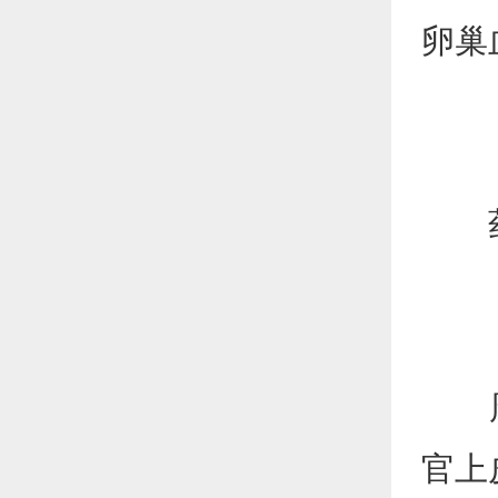
卵巢
药
周期
官上