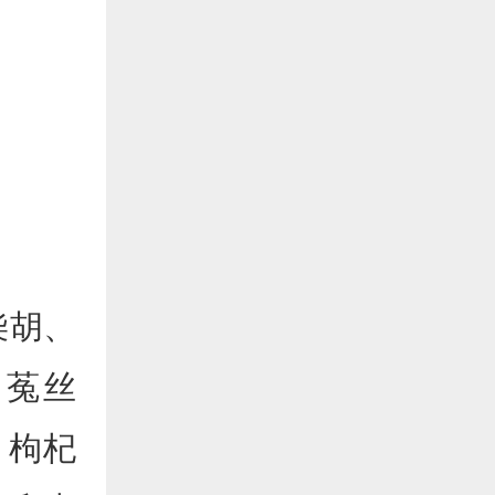
柴胡、
、菟丝
、枸杞