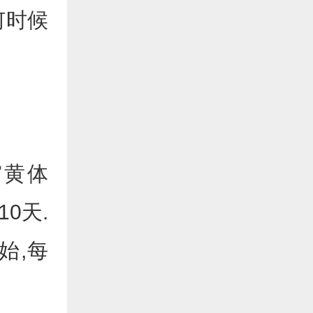
何时候
宫黄体
10天.
始,每