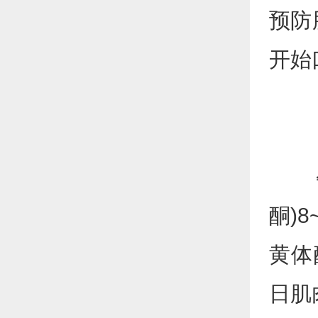
预防
开始
孕激
酮)8
黄体
日肌