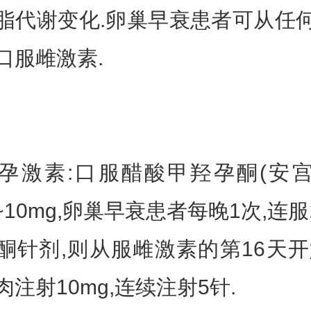
脂代谢变化.卵巢早衰患者可从任
口服雌激素.
素:口服醋酸甲羟孕酮(安
~10mg,卵巢早衰患者每晚1次,连服
酮针剂,则从服雌激素的第16天开
肉注射10mg,连续注射5针.