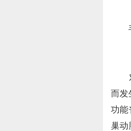
手
对于
而发
功能
巢动