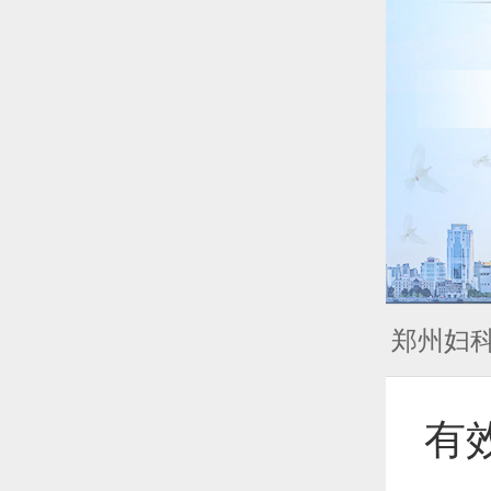
郑州妇
有