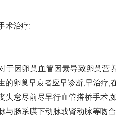
术治疗:
因卵巢血管因素导致卵巢营
生的卵巢早衰者应早诊断,早治疗,
丧失怠尽前尽早行血管搭桥手术,
脉与肠系膜下动脉或肾动脉等吻合