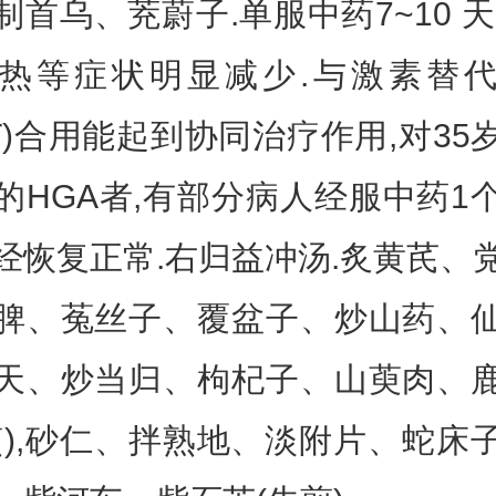
制首乌、茺蔚子.单服中药7~10 天
热等症状明显减少.与激素替
RT)合用能起到协同治疗作用,对35
的HGA者,有部分病人经服中药1
经恢复正常.右归益冲汤.炙黄芪、
脾、菟丝子、覆盆子、炒山药、
天、炒当归、枸杞子、山萸肉、
煎),砂仁、拌熟地、淡附片、蛇床