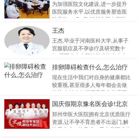
疗服
为加强医院文化建设,进一步提升
医院服务水平,以优质服务塑造医
院品牌,11月5日,郑州华医大医院
组织全员开展优质服务提升培训.
王杰
本期培训邀请到职业素养与服务设
王杰,毕业于河南医科大学,从事子
计专家
宫腺肌症及不孕诊疗及研究数十
年,撰写发表全国性学术论文十余
篇.对宫、腹腔镜等微创高科技技
排卵障碍检查什么,怎么治疗
术诊治子宫腺肌症、石女、子宫肌
现在生活中我们对自身的健康都比
瘤、女性不孕等妇科疑难杂症有一
较重视,甚至很多人每年都会去做
套成熟完整的方案,深得患者好评!
体检.女性在打算要宝宝之前需要
到医院做孕前检查,这样才能更好
国庆假期京豫名医会诊!北京
的保证怀孕的诊疗率.有患者想了
不孕
郑州华医大医院拥有北京优质医疗
解排卵障碍检查什么?怎么治疗?我
资源,让不孕不育患者不出远门,解
们来一起了解下. 排卵障碍检查什
决看病难、挂号难、看专家更难的
么?下面由郑州华医大医院不孕不
问题.此次国庆期间(10月1日-3日)