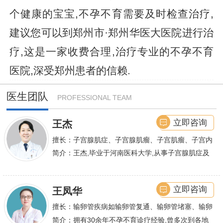
个健康的宝宝,不孕不育需要及时检查治疗,
建议您可以到郑州市·郑州华医大医院进行治
疗,这是一家收费合理,治疗专业的不孕不育
医院,深受郑州患者的信赖.
医生团队
PROFESSIONAL TEAM
立即咨询
王杰
擅长：子宫腺肌症、子宫腺肌瘤、子宫肌瘤、子宫内
膜异位症等,长年致力于妇科微创手术及显微妇科手
简介：王杰,毕业于河南医科大学,从事子宫腺肌症及
术保宫解除子宫腺肌症、子宫肌瘤等妇科大病,技术
不孕诊疗及研究数十年,撰写发表全国性学术论文十
娴熟.对开展各类微创手术解除不孕不育、石女、输
余篇.对宫、腹腔
立即咨询
王凤华
卵管堵塞、输卵管复通、输卵管粘连等女性输卵管性
不孕及子宫性不孕、多囊卵巢等都有丰富诊疗经验
擅长：输卵管疾病如输卵管复通、输卵管堵塞、输卵
管积水、输卵管粘连；盆腔粘连、宫腔粘连、多囊卵
简介：拥有30余年不孕不育诊疗经验,曾多次到各地