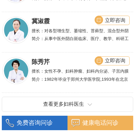
巢综合症、石女
大型三甲医院进行学术交流、进修,对不孕不育有着
丰富的诊疗经验,
立即咨询
冀淑霞
擅长：对各型增生型、萎缩性、苔藓型、混合型外阴
白斑的诊治
简介：从事中医外阴白斑临床、医疗、教学、科研工
作,多年来在临床上一直兢兢业业,在学术研究上一直
潜心钻研,经过
立即咨询
陈秀芹
擅长：女性不孕、妇科肿瘤、妇科内分泌、子宫内膜
异位症、多囊卵巢等疾病的诊治,宫腹腔镜手术,盆底
简介：1982年毕业于郑州大学医学院,1993年在北京
重建技术等
协和医院进修一年.现任河南省医师协会委员,河南省
抗癌协会常务委
查看更多妇科医生
免费咨询问诊
健康电话问诊