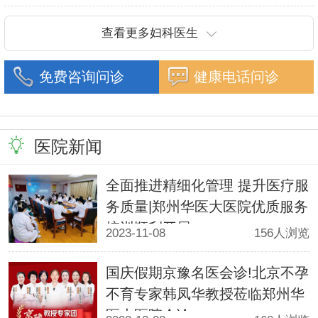
潜心钻研,经过
查看更多妇科医生
免费咨询问诊
健康电话问诊
医院新闻
全面推进精细化管理 提升医疗服
务质量|郑州华医大医院优质服务
培训顺利开展
2023-11-08
156人浏览
国庆假期京豫名医会诊!北京不孕
不育专家韩凤华教授莅临郑州华
医大医院会诊