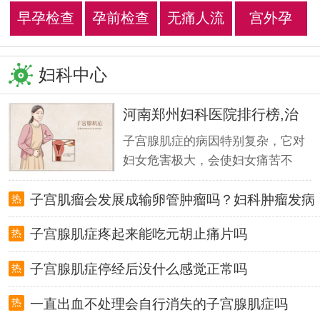
早孕检查
孕前检查
无痛人流
宫外孕
妇科中心
河南郑州妇科医院排行榜,治
疗子
子宫腺肌症的病因特别复杂，它对
妇女危害极大，会使妇女痛苦不
堪，但许多
子宫肌瘤会发展成输卵管肿瘤吗？妇科肿瘤发病
热
原理详
子宫腺肌症疼起来能吃元胡止痛片吗
热
子宫腺肌症停经后没什么感觉正常吗
热
一直出血不处理会自行消失的子宫腺肌症吗
热