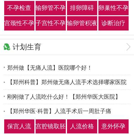
不孕检查
输卵管不孕
排卵障碍
卵巢性不孕
宫颈性不孕
子宫性不孕
输卵管积液
诊断治疗
计划生育
郑州做【无痛人流】医院哪个好！
【郑州科普】郑州做无痛人流手术选择哪家医院
人流后多久能上节育环
刚刚做了人流吃什么好！【郑州华医大医院】
【郑州华医·科普】人流手术后一周肚子痛
保宫人流
宫腔镜取胚
人流价格
意外怀孕