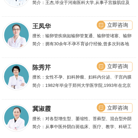
膜异位症等,长年致力于妇科微创手术及显微妇科手
简介：王杰,毕业于河南医科大学,从事子宫腺肌症及
术保宫解除子宫腺肌症、子宫肌瘤等妇科大病,技术
不孕诊疗及研究数十年,撰写发表全国性学术论文十
娴熟.对开展各类微创手术解除不孕不育、石女、输
余篇.对宫、腹腔
立即咨询
王凤华
卵管堵塞、输卵管复通、输卵管粘连等女性输卵管性
不孕及子宫性不孕、多囊卵巢等都有丰富诊疗经验
擅长：输卵管疾病如输卵管复通、输卵管堵塞、输卵
管积水、输卵管粘连；盆腔粘连、宫腔粘连、多囊卵
简介：拥有30余年不孕不育诊疗经验,曾多次到各地
巢综合症、石女
大型三甲医院进行学术交流、进修,对不孕不育有着
丰富的诊疗经验,
立即咨询
陈秀芹
擅长：女性不孕、妇科肿瘤、妇科内分泌、子宫内膜
异位症、多囊卵巢等疾病的诊治,宫腹腔镜手术,盆底
简介：1982年毕业于郑州大学医学院,1993年在北京
重建技术等
协和医院进修一年.现任河南省医师协会委员,河南省
抗癌协会常务委
立即咨询
冀淑霞
擅长：对各型增生型、萎缩性、苔藓型、混合型外阴
白斑的诊治
简介：从事中医外阴白斑临床、医疗、教学、科研工
作,多年来在临床上一直兢兢业业,在学术研究上一直