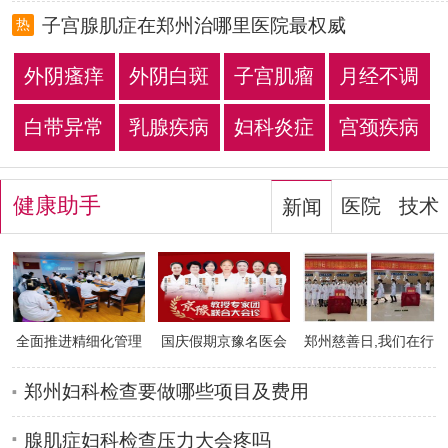
子宫腺肌症在郑州治哪里医院最权威
热
外阴瘙痒
外阴白斑
子宫肌瘤
月经不调
白带异常
乳腺疾病
妇科炎症
宫颈疾病
健康助手
医院
技术
新闻
全面推进精细化管理
国庆假期京豫名医会
郑州慈善日,我们在行
提升医疗服
诊!北京不孕
动
郑州妇科检查要做哪些项目及费用
腺肌症妇科检查压力大会疼吗