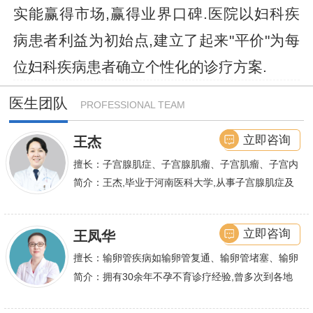
实能赢得市场,赢得业界口碑.医院以妇科疾
病患者利益为初始点,建立了起来"平价"为每
位妇科疾病患者确立个性化的诊疗方案.
医生团队
PROFESSIONAL TEAM
立即咨询
王杰
擅长：子宫腺肌症、子宫腺肌瘤、子宫肌瘤、子宫内
膜异位症等,长年致力于妇科微创手术及显微妇科手
简介：王杰,毕业于河南医科大学,从事子宫腺肌症及
术保宫解除子宫腺肌症、子宫肌瘤等妇科大病,技术
不孕诊疗及研究数十年,撰写发表全国性学术论文十
娴熟.对开展各类微创手术解除不孕不育、石女、输
余篇.对宫、腹腔
立即咨询
王凤华
卵管堵塞、输卵管复通、输卵管粘连等女性输卵管性
不孕及子宫性不孕、多囊卵巢等都有丰富诊疗经验
擅长：输卵管疾病如输卵管复通、输卵管堵塞、输卵
管积水、输卵管粘连；盆腔粘连、宫腔粘连、多囊卵
简介：拥有30余年不孕不育诊疗经验,曾多次到各地
巢综合症、石女
大型三甲医院进行学术交流、进修,对不孕不育有着
丰富的诊疗经验,