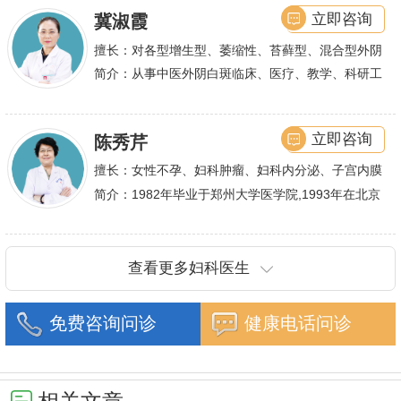
立即咨询
冀淑霞
擅长：对各型增生型、萎缩性、苔藓型、混合型外阴
白斑的诊治
简介：从事中医外阴白斑临床、医疗、教学、科研工
作,多年来在临床上一直兢兢业业,在学术研究上一直
潜心钻研,经过
立即咨询
陈秀芹
擅长：女性不孕、妇科肿瘤、妇科内分泌、子宫内膜
异位症、多囊卵巢等疾病的诊治,宫腹腔镜手术,盆底
简介：1982年毕业于郑州大学医学院,1993年在北京
重建技术等
协和医院进修一年.现任河南省医师协会委员,河南省
抗癌协会常务委
查看更多妇科医生
免费咨询问诊
健康电话问诊