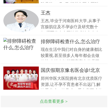
院品牌,11月5日,郑州华医大医院
组织全员开展优质服务提升培训.
王杰
本期培训邀请到职业素养与服务设
王杰,毕业于河南医科大学,从事子
计专家
宫腺肌症及不孕诊疗及研究数十
年,撰写发表全国性学术论文十余
篇.对宫、腹腔镜等微创高科技技
排卵障碍检查什么,怎么治疗
术诊治子宫腺肌症、石女、子宫肌
现在生活中我们对自身的健康都比
瘤、女性不孕等妇科疑难杂症有一
较重视,甚至很多人每年都会去做
套成熟完整的方案,深得患者好评!
体检.女性在打算要宝宝之前需要
到医院做孕前检查,这样才能更好
国庆假期京豫名医会诊!北京
的保证怀孕的诊疗率.有患者想了
不孕
郑州华医大医院拥有北京优质医疗
解排卵障碍检查什么?怎么治疗?我
资源,让不孕不育患者不出远门,解
们来一起了解下. 排卵障碍检查什
决看病难、挂号难、看专家更难的
么?下面由郑州华医大医院不孕不
问题.此次国庆期间(10月1日-3日)
点击查看更多＞
北京专家将与郑州华医大医院名医