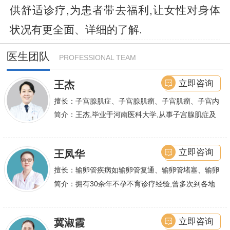
供舒适诊疗,为患者带去福利,让女性对身体
状况有更全面、详细的了解.
医生团队
PROFESSIONAL TEAM
立即咨询
王杰
擅长：子宫腺肌症、子宫腺肌瘤、子宫肌瘤、子宫内
膜异位症等,长年致力于妇科微创手术及显微妇科手
简介：王杰,毕业于河南医科大学,从事子宫腺肌症及
术保宫解除子宫腺肌症、子宫肌瘤等妇科大病,技术
不孕诊疗及研究数十年,撰写发表全国性学术论文十
娴熟.对开展各类微创手术解除不孕不育、石女、输
余篇.对宫、腹腔
立即咨询
王凤华
卵管堵塞、输卵管复通、输卵管粘连等女性输卵管性
不孕及子宫性不孕、多囊卵巢等都有丰富诊疗经验
擅长：输卵管疾病如输卵管复通、输卵管堵塞、输卵
管积水、输卵管粘连；盆腔粘连、宫腔粘连、多囊卵
简介：拥有30余年不孕不育诊疗经验,曾多次到各地
巢综合症、石女
大型三甲医院进行学术交流、进修,对不孕不育有着
丰富的诊疗经验,
立即咨询
冀淑霞