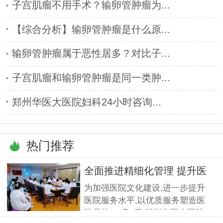
子宫肌瘤不用手术？输卵管肿瘤为...
【综合分析】输卵管肿瘤是什么原...
输卵管肿瘤属于恶性居多？对比子...
子宫肌瘤和输卵管肿瘤是同一类肿...
郑州华医大医院妇科24小时咨询...
热门推荐
全面推进精细化管理 提升医
疗服
为加强医院文化建设,进一步提升
医院服务水平,以优质服务塑造医
院品牌,11月5日,郑州华医大医院