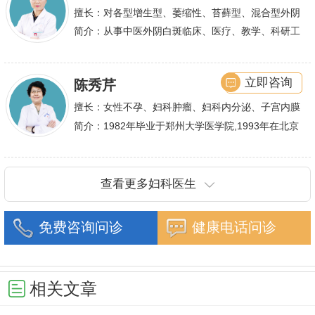
擅长：对各型增生型、萎缩性、苔藓型、混合型外阴
白斑的诊治
简介：从事中医外阴白斑临床、医疗、教学、科研工
作,多年来在临床上一直兢兢业业,在学术研究上一直
潜心钻研,经过
立即咨询
陈秀芹
擅长：女性不孕、妇科肿瘤、妇科内分泌、子宫内膜
异位症、多囊卵巢等疾病的诊治,宫腹腔镜手术,盆底
简介：1982年毕业于郑州大学医学院,1993年在北京
重建技术等
协和医院进修一年.现任河南省医师协会委员,河南省
抗癌协会常务委
查看更多妇科医生
免费咨询问诊
健康电话问诊
相关文章