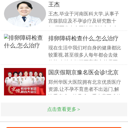
组织全员开展优质服务提升培训.
王杰
本期培训邀请到职业素养与服务设
王杰,毕业于河南医科大学,从事子
计专家
宫腺肌症及不孕诊疗及研究数十
年,撰写发表全国性学术论文十余
篇.对宫、腹腔镜等微创高科技技
排卵障碍检查什么,怎么治疗
术诊治子宫腺肌症、石女、子宫肌
现在生活中我们对自身的健康都比
瘤、女性不孕等妇科疑难杂症有一
较重视,甚至很多人每年都会去做
套成熟完整的方案,深得患者好评!
体检.女性在打算要宝宝之前需要
到医院做孕前检查,这样才能更好
国庆假期京豫名医会诊!北京
的保证怀孕的诊疗率.有患者想了
不孕
郑州华医大医院拥有北京优质医疗
解排卵障碍检查什么?怎么治疗?我
资源,让不孕不育患者不出远门,解
们来一起了解下. 排卵障碍检查什
决看病难、挂号难、看专家更难的
么?下面由郑州华医大医院不孕不
问题.此次国庆期间(10月1日-3日)
点击查看更多＞
北京专家将与郑州华医大医院名医
强强联合,发挥医疗资源优势,多对
一精细会诊,为不孕不育家庭带来