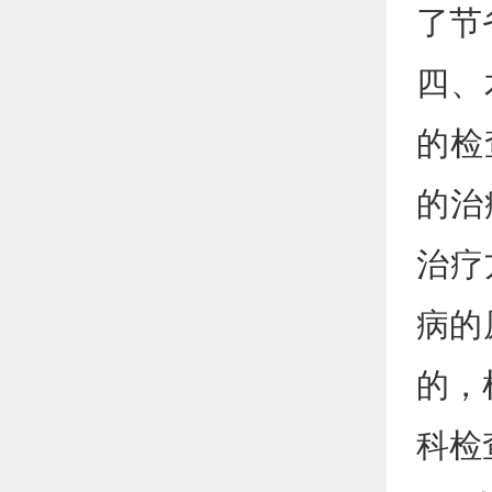
了节
四、
的检
的治
治疗
病的
的，
科检