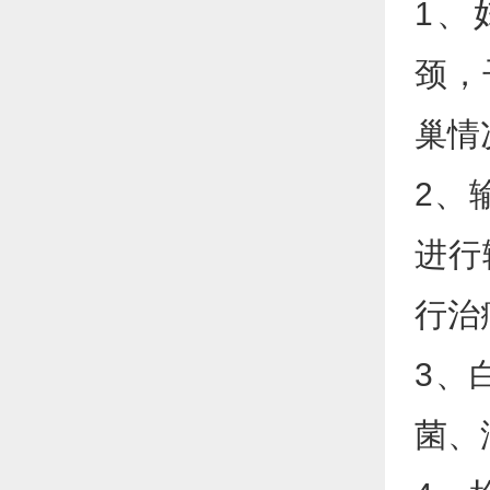
1、
颈，
巢情
2、
进行
行治
3、
菌、