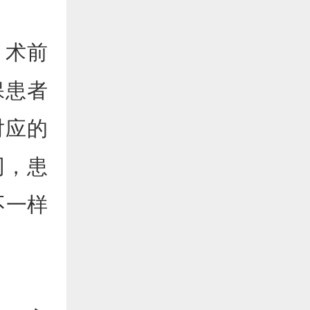
，术前
保患者
对应的
同，患
不一样