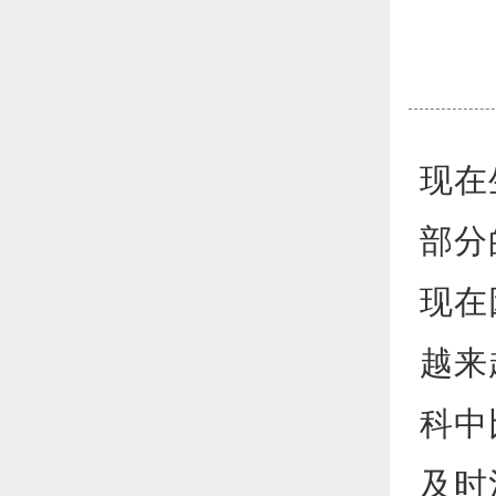
现在
部分
现在
越来
科中
及时