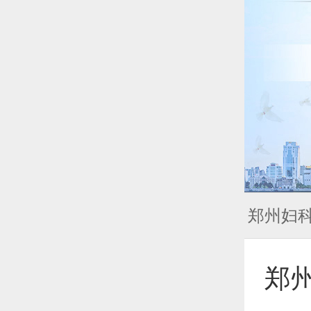
郑州妇
郑