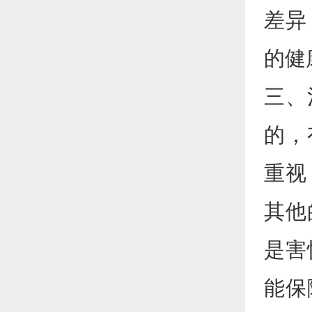
差异
的健
三、
的，
重视
其他
是害
能保