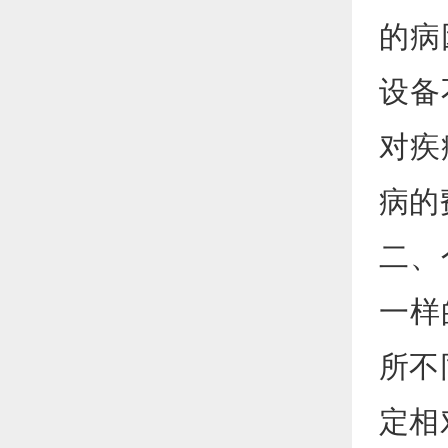
的病
设备
对疾
病的
二、
一样
所不
定相