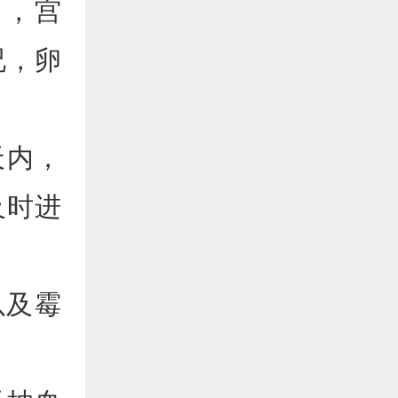
道，宫
况，卵
天内，
及时进
以及霉