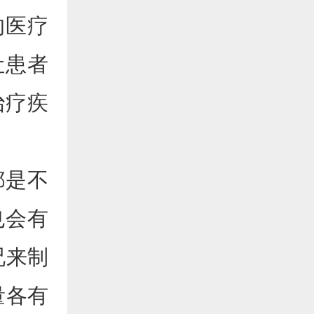
的医疗
让患者
治疗疾
都是不
也会有
况来制
量各有