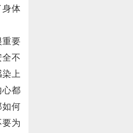
了身体
很重要
安全不
感染上
内心都
那如何
不要为