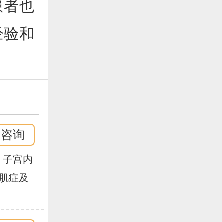
患者也
经验和
即咨询
、子宫内
妇科手
腺肌症及
,技术
论文十
女、输