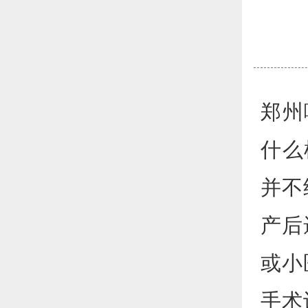
郑州
什么
并不
产后
或小
手术