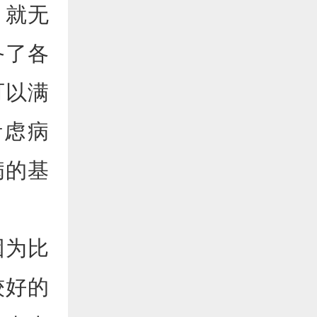
，就无
备了各
可以满
考虑病
病的基
因为比
较好的