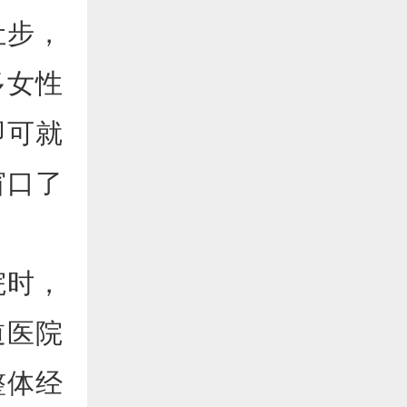
让步，
多女性
即可就
窗口了
院时，
道医院
整体经