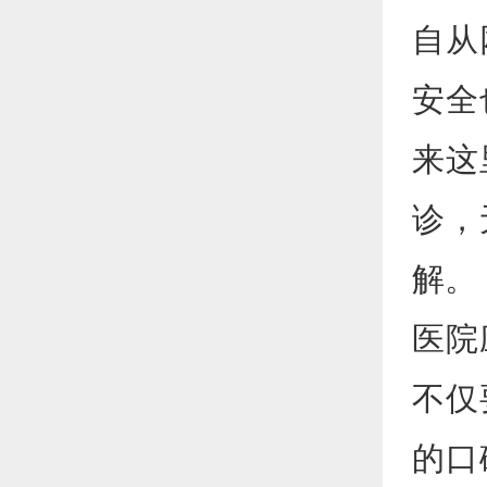
自从
安全
来这
诊，
解。
医院
不仅
的口