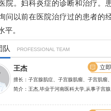
医院。妇科炎症的诊断和治疗。
询问以前在医院治疗过的患者的
水平。
团队
PROFESSIONAL TEAM
立
王杰
擅长：子宫腺肌症、子宫腺肌瘤、子宫肌瘤
膜异位症等,长年致力于妇科微创手术及显微
简介：王杰,毕业于河南医科大学,从事子宫
术保宫解除子宫腺肌症、子宫肌瘤等妇科大病
不孕诊疗及研究数十年,撰写发表全国性学术
娴熟.对开展各类微创手术解除不孕不育、石
余篇.对宫、腹腔