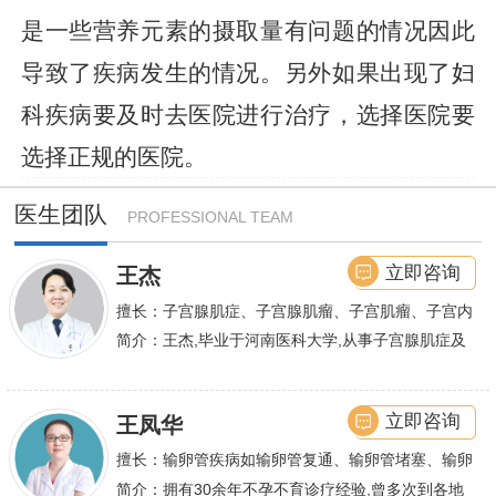
是一些营养元素的摄取量有问题的情况因此
导致了疾病发生的情况。另外如果出现了妇
科疾病要及时去医院进行治疗，选择医院要
选择正规的医院。
医生团队
PROFESSIONAL TEAM
立即咨询
王杰
擅长：子宫腺肌症、子宫腺肌瘤、子宫肌瘤、子宫内
膜异位症等,长年致力于妇科微创手术及显微妇科手
简介：王杰,毕业于河南医科大学,从事子宫腺肌症及
术保宫解除子宫腺肌症、子宫肌瘤等妇科大病,技术
不孕诊疗及研究数十年,撰写发表全国性学术论文十
娴熟.对开展各类微创手术解除不孕不育、石女、输
余篇.对宫、腹腔
立即咨询
王凤华
卵管堵塞、输卵管复通、输卵管粘连等女性输卵管性
不孕及子宫性不孕、多囊卵巢等都有丰富诊疗经验
擅长：输卵管疾病如输卵管复通、输卵管堵塞、输卵
管积水、输卵管粘连；盆腔粘连、宫腔粘连、多囊卵
简介：拥有30余年不孕不育诊疗经验,曾多次到各地