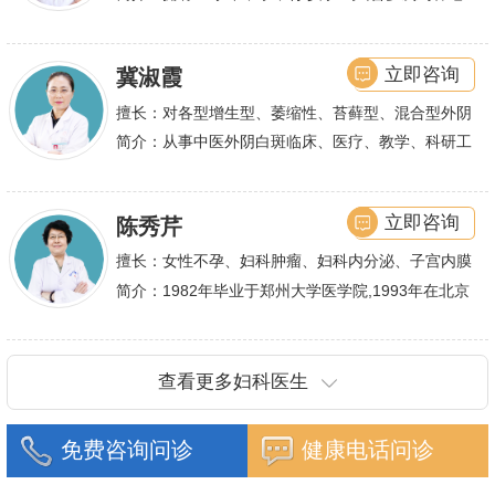
巢综合症、石女
大型三甲医院进行学术交流、进修,对不孕不育有着
丰富的诊疗经验,
立即咨询
冀淑霞
擅长：对各型增生型、萎缩性、苔藓型、混合型外阴
白斑的诊治
简介：从事中医外阴白斑临床、医疗、教学、科研工
作,多年来在临床上一直兢兢业业,在学术研究上一直
潜心钻研,经过
立即咨询
陈秀芹
擅长：女性不孕、妇科肿瘤、妇科内分泌、子宫内膜
异位症、多囊卵巢等疾病的诊治,宫腹腔镜手术,盆底
简介：1982年毕业于郑州大学医学院,1993年在北京
重建技术等
协和医院进修一年.现任河南省医师协会委员,河南省
抗癌协会常务委
查看更多妇科医生
免费咨询问诊
健康电话问诊