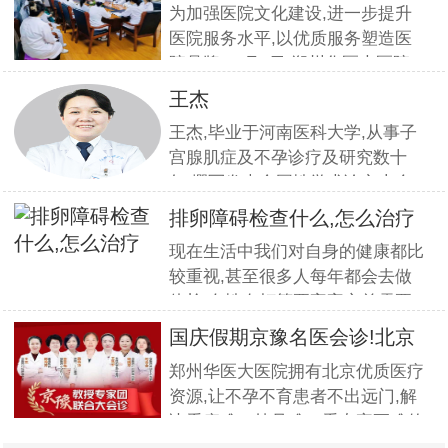
疗服
为加强医院文化建设,进一步提升
医院服务水平,以优质服务塑造医
院品牌,11月5日,郑州华医大医院
组织全员开展优质服务提升培训.
王杰
本期培训邀请到职业素养与服务设
王杰,毕业于河南医科大学,从事子
计专家
宫腺肌症及不孕诊疗及研究数十
年,撰写发表全国性学术论文十余
篇.对宫、腹腔镜等微创高科技技
排卵障碍检查什么,怎么治疗
术诊治子宫腺肌症、石女、子宫肌
现在生活中我们对自身的健康都比
瘤、女性不孕等妇科疑难杂症有一
较重视,甚至很多人每年都会去做
套成熟完整的方案,深得患者好评!
体检.女性在打算要宝宝之前需要
到医院做孕前检查,这样才能更好
国庆假期京豫名医会诊!北京
的保证怀孕的诊疗率.有患者想了
不孕
郑州华医大医院拥有北京优质医疗
解排卵障碍检查什么?怎么治疗?我
资源,让不孕不育患者不出远门,解
们来一起了解下. 排卵障碍检查什
决看病难、挂号难、看专家更难的
么?下面由郑州华医大医院不孕不
问题.此次国庆期间(10月1日-3日)