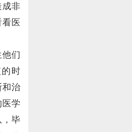
造成非
看看医
生他们
短的时
断和治
的医学
队，毕