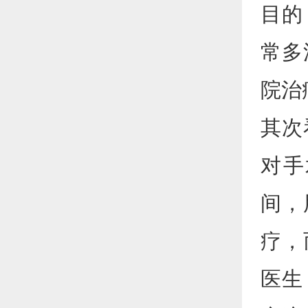
目的
常多
院治
其次
对手
间，
疗，
医生