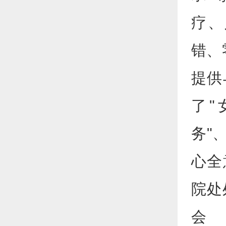
疗、
错、
提供
了"
务"
心全
院处
会