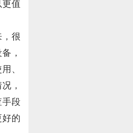
以更值
来，很
设备，
使用、
情况，
查手段
更好的