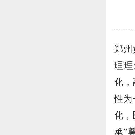
郑州
理理
化，
性为
化，
承"