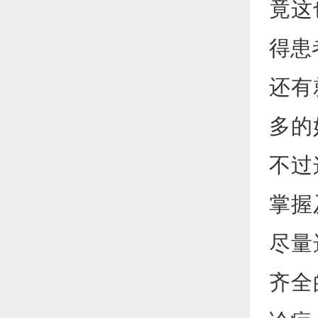
竟这
得患
还有
多的
不过
掌握
尽量
齐全