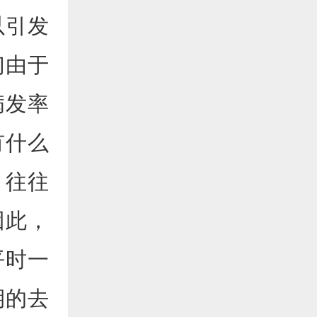
以引发
们由于
病发率
有什么
，往往
因此，
平时一
期的去