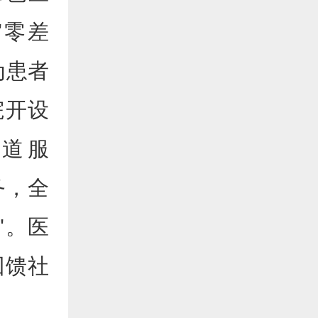
"零差
为患者
院开设
通道服
务，全
"。医
回馈社