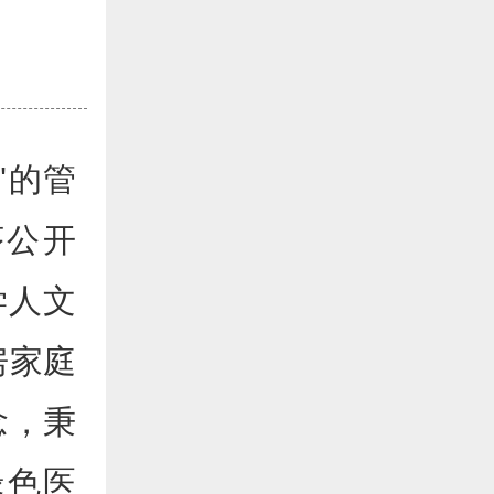
"的管
序公开
学人文
房家庭
念，秉
绿色医