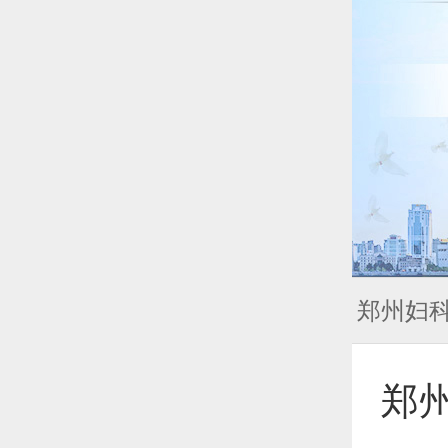
郑州妇
郑