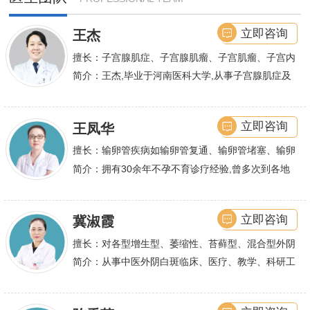
立即咨询
王杰
擅长：子宫腺肌症、子宫腺肌瘤、子宫肌瘤、子宫内
膜异位症等,长年致力于妇科微创手术及显微妇科手
简介：王杰,毕业于河南医科大学,从事子宫腺肌症及
术保宫解除子宫腺肌症、子宫肌瘤等妇科大病,技术
不孕诊疗及研究数十年,撰写发表全国性学术论文十
娴熟.对开展各类微创手术解除不孕不育、石女、输
余篇.对宫、腹腔
立即咨询
王凤华
卵管堵塞、输卵管复通、输卵管粘连等女性输卵管性
不孕及子宫性不孕、多囊卵巢等都有丰富诊疗经验
擅长：输卵管疾病如输卵管复通、输卵管堵塞、输卵
管积水、输卵管粘连；盆腔粘连、宫腔粘连、多囊卵
简介：拥有30余年不孕不育诊疗经验,曾多次到各地
巢综合症、石女
大型三甲医院进行学术交流、进修,对不孕不育有着
丰富的诊疗经验,
立即咨询
冀淑霞
擅长：对各型增生型、萎缩性、苔藓型、混合型外阴
白斑的诊治
简介：从事中医外阴白斑临床、医疗、教学、科研工
作,多年来在临床上一直兢兢业业,在学术研究上一直
潜心钻研,经过