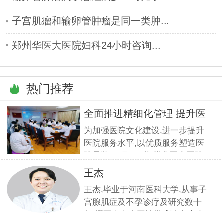
子宫肌瘤和输卵管肿瘤是同一类肿...
郑州华医大医院妇科24小时咨询...
热门推荐
全面推进精细化管理 提升医
疗服
为加强医院文化建设,进一步提升
医院服务水平,以优质服务塑造医
院品牌,11月5日,郑州华医大医院
组织全员开展优质服务提升培训.
王杰
本期培训邀请到职业素养与服务设
王杰,毕业于河南医科大学,从事子
计专家
宫腺肌症及不孕诊疗及研究数十
年,撰写发表全国性学术论文十余