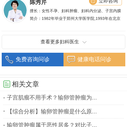
立即咨询
陈秀芹
擅长：女性不孕、妇科肿瘤、妇科内分泌、子宫内膜
异位症、多囊卵巢等疾病的诊治,宫腹腔镜手术,盆底
简介：1982年毕业于郑州大学医学院,1993年在北京
重建技术等
协和医院进修一年.现任河南省医师协会委员,河南省
抗癌协会常务委
查看更多妇科医生
免费咨询问诊
健康电话问诊
相关文章
子宫肌瘤不用手术？输卵管肿瘤为...
【综合分析】输卵管肿瘤是什么原...
输卵管肿瘤属于恶性居多？对比子...