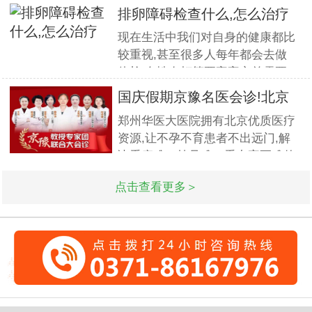
篇.对宫、腹腔镜等微创高科技技
排卵障碍检查什么,怎么治疗
术诊治子宫腺肌症、石女、子宫肌
现在生活中我们对自身的健康都比
瘤、女性不孕等妇科疑难杂症有一
较重视,甚至很多人每年都会去做
套成熟完整的方案,深得患者好评!
体检.女性在打算要宝宝之前需要
到医院做孕前检查,这样才能更好
国庆假期京豫名医会诊!北京
的保证怀孕的诊疗率.有患者想了
不孕
郑州华医大医院拥有北京优质医疗
解排卵障碍检查什么?怎么治疗?我
资源,让不孕不育患者不出远门,解
们来一起了解下. 排卵障碍检查什
决看病难、挂号难、看专家更难的
么?下面由郑州华医大医院不孕不
问题.此次国庆期间(10月1日-3日)
点击查看更多＞
北京专家将与郑州华医大医院名医
强强联合,发挥医疗资源优势,多对
一精细会诊,为不孕不育家庭带来
生