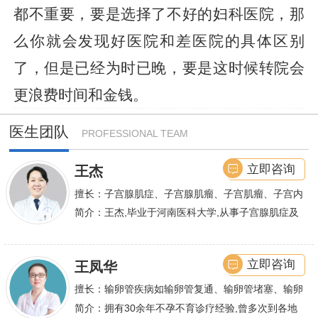
都不重要，要是选择了不好的妇科医院，那
么你就会发现好医院和差医院的具体区别
了，但是已经为时已晚，要是这时候转院会
更浪费时间和金钱。
医生团队
PROFESSIONAL TEAM
立即咨询
王杰
擅长：子宫腺肌症、子宫腺肌瘤、子宫肌瘤、子宫内
膜异位症等,长年致力于妇科微创手术及显微妇科手
简介：王杰,毕业于河南医科大学,从事子宫腺肌症及
术保宫解除子宫腺肌症、子宫肌瘤等妇科大病,技术
不孕诊疗及研究数十年,撰写发表全国性学术论文十
娴熟.对开展各类微创手术解除不孕不育、石女、输
余篇.对宫、腹腔
立即咨询
王凤华
卵管堵塞、输卵管复通、输卵管粘连等女性输卵管性
不孕及子宫性不孕、多囊卵巢等都有丰富诊疗经验
擅长：输卵管疾病如输卵管复通、输卵管堵塞、输卵
管积水、输卵管粘连；盆腔粘连、宫腔粘连、多囊卵
简介：拥有30余年不孕不育诊疗经验,曾多次到各地