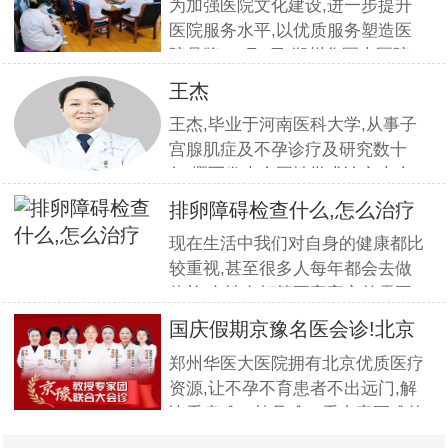
疗服
为加强医院文化建设,进一步提升
医院服务水平,以优质服务塑造医
院品牌,11月5日,郑州华医大医院
组织全员开展优质服务提升培训.
王杰
本期培训邀请到职业素养与服务设
王杰,毕业于河南医科大学,从事子
计专家
宫腺肌症及不孕诊疗及研究数十
年,撰写发表全国性学术论文十余
篇.对宫、腹腔镜等微创高科技技
排卵障碍检查什么,怎么治疗
术诊治子宫腺肌症、石女、子宫肌
现在生活中我们对自身的健康都比
瘤、女性不孕等妇科疑难杂症有一
较重视,甚至很多人每年都会去做
套成熟完整的方案,深得患者好评!
体检.女性在打算要宝宝之前需要
到医院做孕前检查,这样才能更好
国庆假期京豫名医会诊!北京
的保证怀孕的诊疗率.有患者想了
不孕
郑州华医大医院拥有北京优质医疗
解排卵障碍检查什么?怎么治疗?我
资源,让不孕不育患者不出远门,解
们来一起了解下. 排卵障碍检查什
决看病难、挂号难、看专家更难的
么?下面由郑州华医大医院不孕不
问题.此次国庆期间(10月1日-3日)