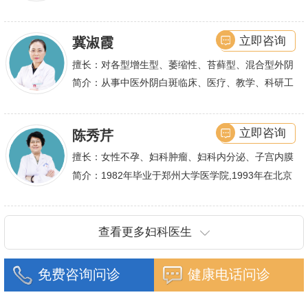
巢综合症、石女
大型三甲医院进行学术交流、进修,对不孕不育有着
丰富的诊疗经验,
立即咨询
冀淑霞
擅长：对各型增生型、萎缩性、苔藓型、混合型外阴
白斑的诊治
简介：从事中医外阴白斑临床、医疗、教学、科研工
作,多年来在临床上一直兢兢业业,在学术研究上一直
潜心钻研,经过
立即咨询
陈秀芹
擅长：女性不孕、妇科肿瘤、妇科内分泌、子宫内膜
异位症、多囊卵巢等疾病的诊治,宫腹腔镜手术,盆底
简介：1982年毕业于郑州大学医学院,1993年在北京
重建技术等
协和医院进修一年.现任河南省医师协会委员,河南省
抗癌协会常务委
查看更多妇科医生
免费咨询问诊
健康电话问诊