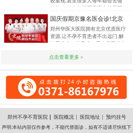
较重视,甚至很多人每年都会去做
套成熟完整的方案,深得患者好评!
体检.女性在打算要宝宝之前需要
到医院做孕前检查,这样才能更好
国庆假期京豫名医会诊!北京
的保证怀孕的诊疗率.有患者想了
不孕
郑州华医大医院拥有北京优质医疗
解排卵障碍检查什么?怎么治疗?我
资源,让不孕不育患者不出远门,解
们来一起了解下. 排卵障碍检查什
决看病难、挂号难、看专家更难的
么?下面由郑州华医大医院不孕不
问题.此次国庆期间(10月1日-3日)
点击查看更多＞
北京专家将与郑州华医大医院名医
强强联合,发挥医疗资源优势,多对
一精细会诊,为不孕不育家庭带来
生
郑州不孕不育医院
医院概况
医院地址
预约挂号
声明:本站内容仅作参考，不能代替面诊，如有不适请尽快线下