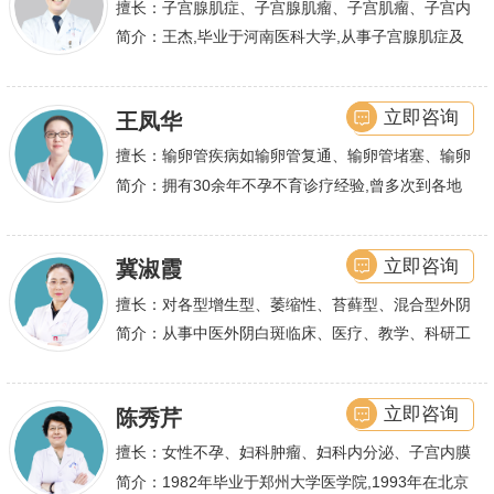
擅长：子宫腺肌症、子宫腺肌瘤、子宫肌瘤、子宫内
膜异位症等,长年致力于妇科微创手术及显微妇科手
简介：王杰,毕业于河南医科大学,从事子宫腺肌症及
术保宫解除子宫腺肌症、子宫肌瘤等妇科大病,技术
不孕诊疗及研究数十年,撰写发表全国性学术论文十
娴熟.对开展各类微创手术解除不孕不育、石女、输
余篇.对宫、腹腔
立即咨询
王凤华
卵管堵塞、输卵管复通、输卵管粘连等女性输卵管性
不孕及子宫性不孕、多囊卵巢等都有丰富诊疗经验
擅长：输卵管疾病如输卵管复通、输卵管堵塞、输卵
管积水、输卵管粘连；盆腔粘连、宫腔粘连、多囊卵
简介：拥有30余年不孕不育诊疗经验,曾多次到各地
巢综合症、石女
大型三甲医院进行学术交流、进修,对不孕不育有着
丰富的诊疗经验,
立即咨询
冀淑霞
擅长：对各型增生型、萎缩性、苔藓型、混合型外阴
白斑的诊治
简介：从事中医外阴白斑临床、医疗、教学、科研工
作,多年来在临床上一直兢兢业业,在学术研究上一直
潜心钻研,经过
立即咨询
陈秀芹
擅长：女性不孕、妇科肿瘤、妇科内分泌、子宫内膜
异位症、多囊卵巢等疾病的诊治,宫腹腔镜手术,盆底
简介：1982年毕业于郑州大学医学院,1993年在北京