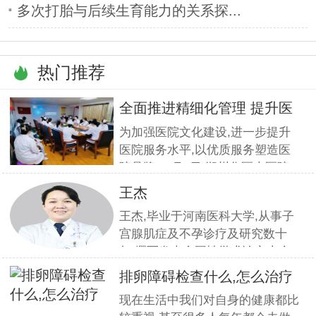
多次打胎与后续生育能力的关系探...
热门推荐
全面推进精细化管理 提升医
疗服
为加强医院文化建设,进一步提升
医院服务水平,以优质服务塑造医
院品牌,11月5日,郑州华医大医院
组织全员开展优质服务提升培训.
王杰
本期培训邀请到职业素养与服务设
王杰,毕业于河南医科大学,从事子
计专家
宫腺肌症及不孕诊疗及研究数十
年,撰写发表全国性学术论文十余
篇.对宫、腹腔镜等微创高科技技
排卵障碍检查什么,怎么治疗
术诊治子宫腺肌症、石女、子宫肌
现在生活中我们对自身的健康都比
瘤、女性不孕等妇科疑难杂症有一