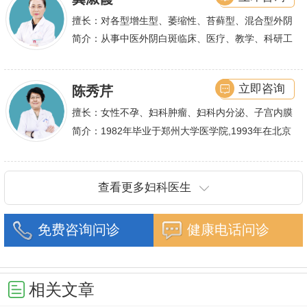
擅长：对各型增生型、萎缩性、苔藓型、混合型外阴
白斑的诊治
简介：从事中医外阴白斑临床、医疗、教学、科研工
作,多年来在临床上一直兢兢业业,在学术研究上一直
潜心钻研,经过
立即咨询
陈秀芹
擅长：女性不孕、妇科肿瘤、妇科内分泌、子宫内膜
异位症、多囊卵巢等疾病的诊治,宫腹腔镜手术,盆底
简介：1982年毕业于郑州大学医学院,1993年在北京
重建技术等
协和医院进修一年.现任河南省医师协会委员,河南省
抗癌协会常务委
查看更多妇科医生
免费咨询问诊
健康电话问诊
相关文章