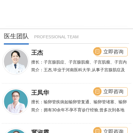
医生团队
PROFESSIONAL TEAM
立即咨询
王杰
擅长：子宫腺肌症、子宫腺肌瘤、子宫肌瘤、子宫内
膜异位症等,长年致力于妇科微创手术及显微妇科手
简介：王杰,毕业于河南医科大学,从事子宫腺肌症及
术保宫解除子宫腺肌症、子宫肌瘤等妇科大病,技术
不孕诊疗及研究数十年,撰写发表全国性学术论文十
娴熟.对开展各类微创手术解除不孕不育、石女、输
余篇.对宫、腹腔
立即咨询
王凤华
卵管堵塞、输卵管复通、输卵管粘连等女性输卵管性
不孕及子宫性不孕、多囊卵巢等都有丰富诊疗经验
擅长：输卵管疾病如输卵管复通、输卵管堵塞、输卵
管积水、输卵管粘连；盆腔粘连、宫腔粘连、多囊卵
简介：拥有30余年不孕不育诊疗经验,曾多次到各地
巢综合症、石女
大型三甲医院进行学术交流、进修,对不孕不育有着
丰富的诊疗经验,
立即咨询
冀淑霞