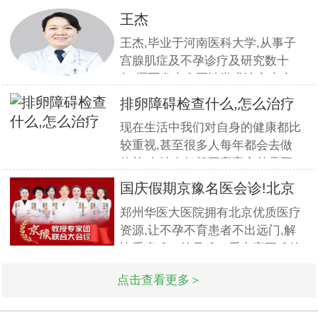
组织全员开展优质服务提升培训.
王杰
本期培训邀请到职业素养与服务设
王杰,毕业于河南医科大学,从事子
计专家
宫腺肌症及不孕诊疗及研究数十
年,撰写发表全国性学术论文十余
篇.对宫、腹腔镜等微创高科技技
排卵障碍检查什么,怎么治疗
术诊治子宫腺肌症、石女、子宫肌
现在生活中我们对自身的健康都比
瘤、女性不孕等妇科疑难杂症有一
较重视,甚至很多人每年都会去做
套成熟完整的方案,深得患者好评!
体检.女性在打算要宝宝之前需要
到医院做孕前检查,这样才能更好
国庆假期京豫名医会诊!北京
的保证怀孕的诊疗率.有患者想了
不孕
郑州华医大医院拥有北京优质医疗
解排卵障碍检查什么?怎么治疗?我
资源,让不孕不育患者不出远门,解
们来一起了解下. 排卵障碍检查什
决看病难、挂号难、看专家更难的
么?下面由郑州华医大医院不孕不
问题.此次国庆期间(10月1日-3日)
点击查看更多＞
北京专家将与郑州华医大医院名医
强强联合,发挥医疗资源优势,多对